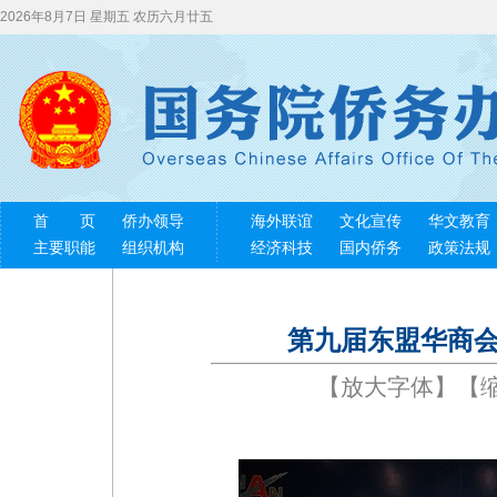
2026年8月7日 星期五 农历六月廿五
首 页
侨办领导
海外联谊
文化宣传
华文教育
主要职能
组织机构
经济科技
国内侨务
政策法规
第九届东盟华商会
【
放大字体
】【