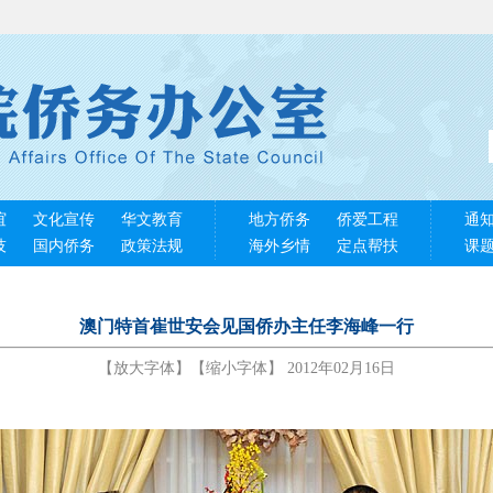
谊
文化宣传
华文教育
地方侨务
侨爱工程
通
技
国内侨务
政策法规
海外乡情
定点帮扶
课
澳门特首崔世安会见国侨办主任李海峰一行
【
放大字体
】【
缩小字体
】 2012年02月16日