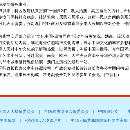
持发展侨务事业。
来，特区政府认真贯彻“一国两制”、澳人治澳、高度自治的方针，严
使澳门保持社会稳定、经济繁荣，居民安居乐业、政府与民众之间的关系
对此表示赞赏，并对澳门特区政府及特首崔世安本人长期以来对侨务工作
世安详细介绍了“文化中国•四海同春”活动的有关情况。她说，该活动
节文化活动内容，满足海外侨胞精神文化需求，展示中华文化的丰富多彩
界人民对中华文化的了解和热爱，以侨为桥，沟通中国与世界。今年国侨
个艺术小分队，分赴北美、南美、欧洲、大洋洲及东南亚等华侨华人聚居的
共36个城市进行慰侨访演，澳门是演出的最后一站。
政长官办公室主任谭俊荣，行政会秘书长兼行政长官办公室顾问柯岚
黎振强、理事长王彬成、常务副会长刘艺良等参加了会见。(中新社)
|
|
|
全国人大华侨委员会
全国政协港澳台侨委员会
中国致公党
|
|
中国侨网
公安部出入境管理局
中华人民共和国国家外国专家局