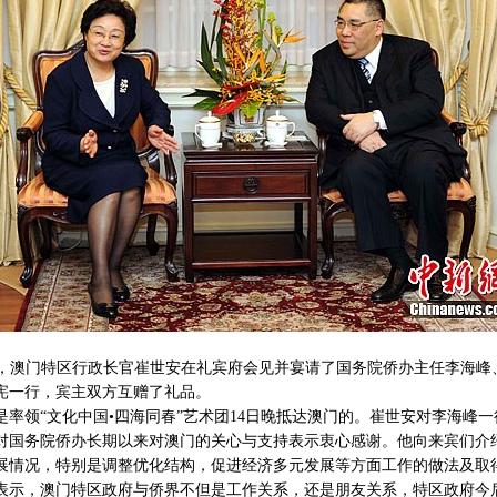
，澳门特区行政长官崔世安在礼宾府会见并宴请了国务院侨办主任李海峰
宪一行，宾主双方互赠了礼品。
领“文化中国•四海同春”艺术团14日晚抵达澳门的。崔世安对李海峰一
对国务院侨办长期以来对澳门的关心与支持表示衷心感谢。他向来宾们介
展情况，特别是调整优化结构，促进经济多元发展等方面工作的做法及取
，澳门特区政府与侨界不但是工作关系，还是朋友关系，特区政府今