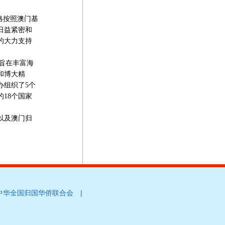
格按照澳门基
日益紧密和
的大力支持
旨在丰富海
和博大精
办组织了5个
18个国家
以及澳门归
|
中华全国归国华侨联合会