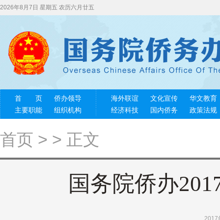
2026年8月7日 星期五 农历六月廿五
首 页
侨办领导
海外联谊
文化宣传
华文教育
主要职能
组织机构
经济科技
国内侨务
政策法规
首页
> >
正文
国务院侨办20
201