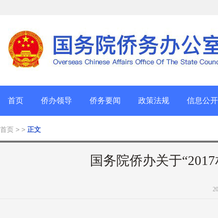
首页
侨办领导
侨务要闻
政策法规
信息公开
首页
> >
正文
国务院侨办关于“201
2