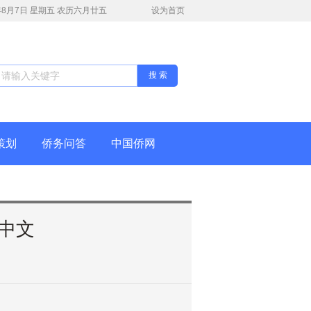
6年8月7日 星期五 农历六月廿五
设为首页
搜 索
策划
侨务问答
中国侨网
中文