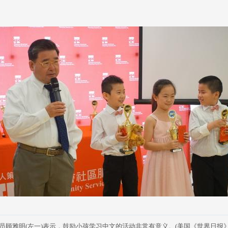
员顾雅明(左一)表示，鼓励小孩学习中文的活动非常有意义。(美国《世界日报》/