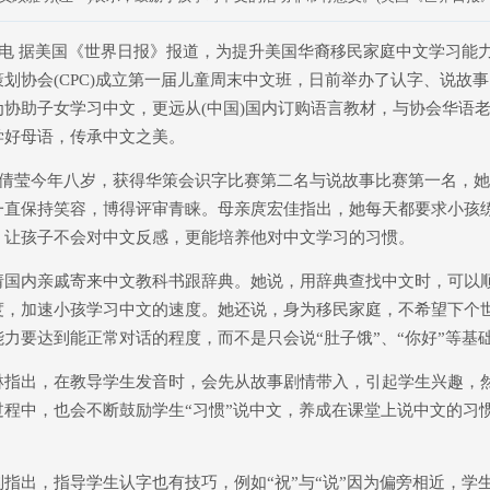
电 据美国《世界日报》报道，为提升美国华裔移民家庭中文学习能
划协会(CPC)成立第一届儿童周末中文班，日前举办了认字、说故
协助子女学习中文，更远从(中国)国内订购语言教材，与协会华语
学好母语，传承中文之美。
倩莹今年八岁，获得华策会识字比赛第二名与说故事比赛第一名，她
一直保持笑容，博得评审青睐。母亲庹宏佳指出，她每天都要求小孩
，让孩子不会对中文反感，更能培养他对中文学习的习惯。
内亲戚寄来中文教科书跟辞典。她说，用辞典查找中文时，可以
度，加速小孩学习中文的速度。她还说，身为移民家庭，不希望下个
力要达到能正常对话的程度，而不是只会说“肚子饿”、“你好”等基
出，在教导学生发音时，会先从故事剧情带入，引起学生兴趣，
过程中，也会不断鼓励学生“习惯”说中文，养成在课堂上说中文的习
出，指导学生认字也有技巧，例如“祝”与“说”因为偏旁相近，学