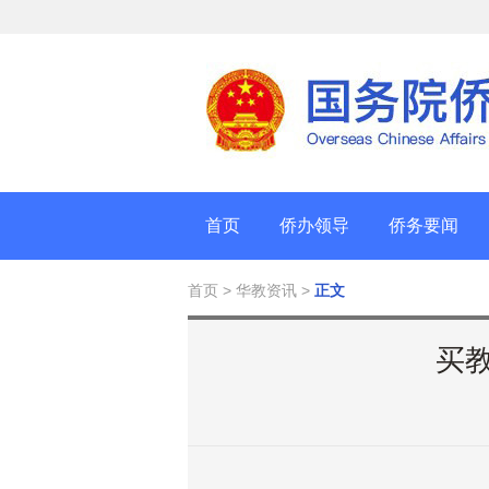
首页
侨办领导
侨务要闻
首页
> 华教资讯 >
正文
买