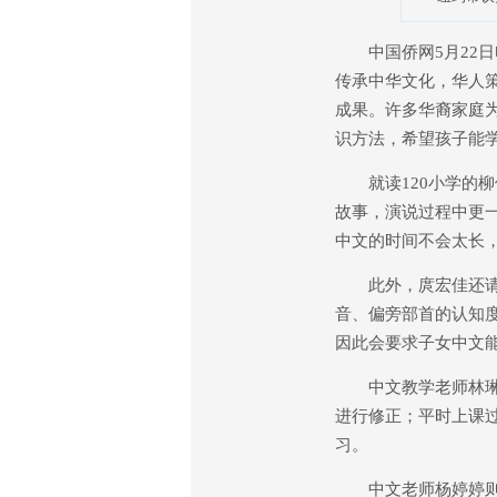
中国侨网5月22日
传承中华文化，华人策
成果。许多华裔家庭为
识方法，希望孩子能
就读120小学的柳
故事，演说过程中更
中文的时间不会太长
此外，庹宏佳还请国
音、偏旁部首的认知
因此会要求子女中文能
中文教学老师林琳指
进行修正；平时上课
习。
中文老师杨婷婷则指