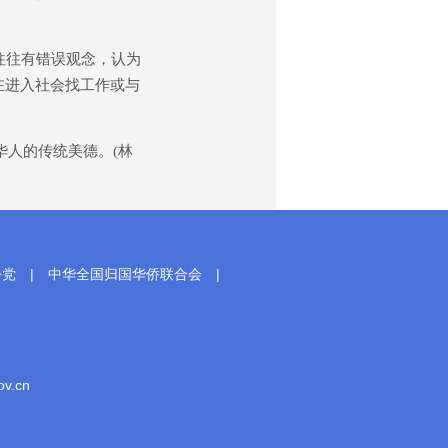
往往有错误观念，认为
在进入社会找工作或与
人的传统美德。(林
公党
|
中华全国归国华侨联合会
|
.cn