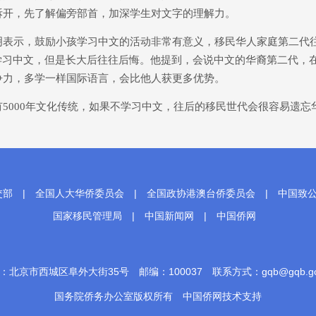
拆开，先了解偏旁部首，加深学生对文字的理解力。
示，鼓励小孩学习中文的活动非常有意义，移民华人家庭第二代
不学习中文，但是长大后往往后悔。他提到，会说中文的华裔第二代，
争力，多学一样国际语言，会比他人获更多优势。
000年文化传统，如果不学习中文，往后的移民世代会很容易遗忘华
交部
|
全国人大华侨委员会
|
全国政协港澳台侨委员会
|
中国致
国家移民管理局
|
中国新闻网
|
中国侨网
：北京市西城区阜外大街35号 邮编：100037 联系方式：gqb@gqb.gov
国务院侨务办公室版权所有
中国侨网
技术支持