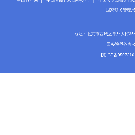
中国政府网
|
中华人民共和国外交部
|
全国人大华侨委员
国家移民管理
地址：北京市西城区阜外大街35号 邮
国务院侨务办
[京ICP备0507210