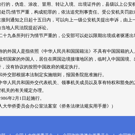
旅行的，伪造、涂改、冒用、转让入境、出境证件的，县级以上公安
留处罚;情节严重，构成犯罪的，依法追究刑事责任。受公安机关罚款
在接到通知之日起十五日内，可以向上一级公安机关提出申诉，由上
向当地人民法院提起诉讼。
二十九条所列行为情节严重的，公安部可以处以限期出境或者驱逐出
称的外国人是指依照《中华人民共和国国籍法》不具有中国国籍的人
毗邻国家的外国人，居住在两国边境接壤地区的，临时入中国国境、
行，没有协议的按照中国政府的规定执行。
和外交部根据本法制定实施细则，报国务院批准施行。
中华人民共和国外交代表机关、领事机关成员以及享有特权和豁免的
管机关的有关规定办理。
986年2月1日起施行。
大华侨委员会办公室法案室《侨务法律法规实用手册》）