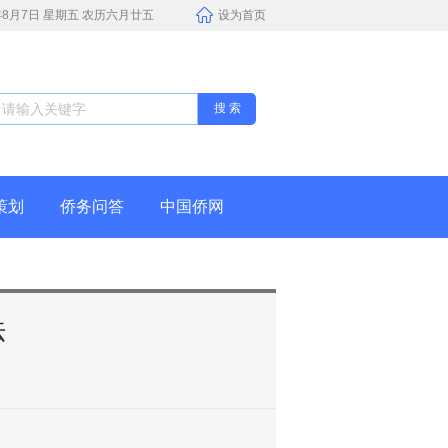
6年8月7日 星期五 农历六月廿五
设为首页
搜 索
策划
侨务问答
中国侨网
法