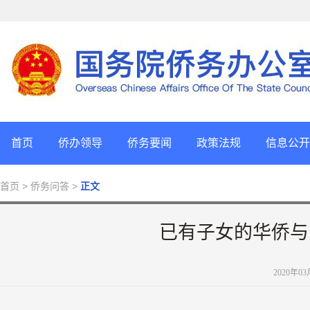
首页
侨办领导
侨务要闻
政策法规
信息公开
首页
> 侨务问答 >
正文
已有子女的华侨与
2020年0