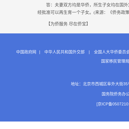
答：夫妻双方均是华侨，所生子女均在国外定
经批准可以再生育一个子女。(来源：《侨务政策
【为侨服务 尽在侨宝】
中国政府网
|
中华人民共和国外交部
|
全国人大华侨委员
国家移民管理
地址：北京市西城区阜外大街35号 邮
国务院侨务办
[京ICP备0507210