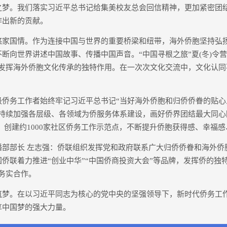
之梦。我们落实习近平总书记给集美校友总会回信精神，更加紧密团
作出新的贡献。
国情。作为连接中国与世界的重要桥梁和纽带，海外侨胞坚持弘
断向世界讲述中国故事、传播中国声音。“中国寻根之旅”夏(冬)令营
，发挥海外侨胞文化传承的独特作用。在一次次文化交流中，文化认同
务工作者始终牢记习近平总书记“当好海外侨胞和归侨侨眷的贴心
，持续加强各层级、各领域为侨服务体系建设，画好侨界团结最大同心
家”、创建约1000家社区侨务工作示范点，不断提升侨胞获得感、幸福
部长 左志强：侨联组织发挥党和政府联系广大归侨侨眷和海外侨
侨联着力推进“创业中华”“中国侨商投资大会”等品牌，发挥侨的独
务实合作。
。在以习近平同志为核心的党中央的坚强领导下，新时代侨务工
享中国梦的强大力量。