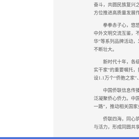
奋斗，共圆民族复兴
方位推进高质量发展
拳拳赤子心，悠悠家
中外文明交流互鉴，不
华”等系列品牌活动
不断壮大。
新时代十年，各级侨
实干家”的重要嘱托
设1.1万个“侨胞之
中国侨联信息传播部
泛凝聚侨心侨力。中国
一路”，推动相关国家
侨联四海，同心筑梦
与活力，形成同圆共