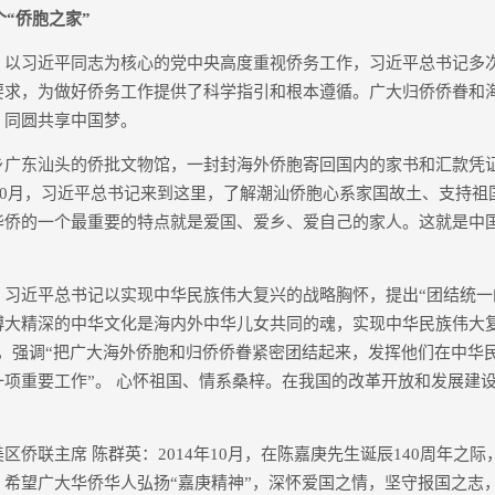
个“侨胞之家”
习近平同志为核心的党中央高度重视侨务工作，习近平总书记多
要求，为做好侨务工作提供了科学指引和根本遵循。广大归侨侨眷和
，同圆共享中国梦。
东汕头的侨批文物馆，一封封海外侨胞寄回国内的家书和汇款凭
年10月，习近平总书记来到这里，了解潮汕侨胞心系家国故土、支持
华侨的一个最重要的特点就是爱国、爱乡、爱自己的家人。这就是中
近平总书记以实现中华民族伟大复兴的战略胸怀，提出“团结统一
博大精深的中华文化是海内外中华儿女共同的魂，实现中华民族伟大
述，强调“把广大海外侨胞和归侨侨眷紧密团结起来，发挥他们在中华
一项重要工作”。 心怀祖国、情系桑梓。在我国的改革开放和发展建
联主席 陈群英：2014年10月，在陈嘉庚先生诞辰140周年之
，希望广大华侨华人弘扬“嘉庚精神”，深怀爱国之情，坚守报国之志