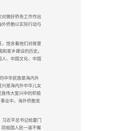
次对做好侨务工作作出
海外侨胞以实际行动与
证，饱含着他们对故里
祖国和家乡建设的历史。
国人、中国文化、中国
的中华民族是海内外
复兴是海内外中华儿女
民族伟大复兴中的积极
设事业中，海外侨胞发
际，习近平总书记给厦门
，同祖国人民一道不懈