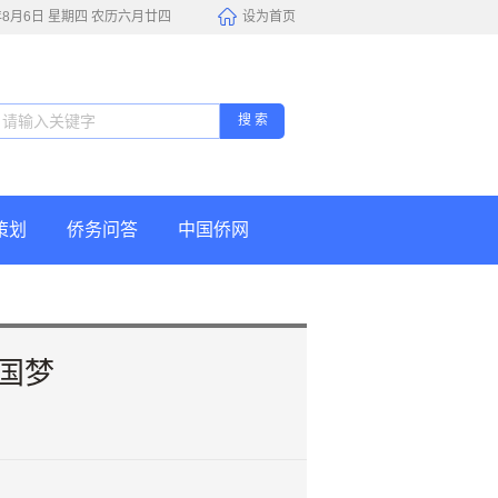
6年8月6日 星期四 农历六月廿四
设为首页
搜 索
策划
侨务问答
中国侨网
中国梦