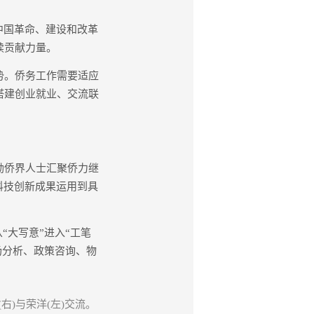
中国革命、建设和改革
续贡献力量。
势。侨务工作需要适应
搭建创业就业、交流联
励侨界人士汇聚侨力继
科技创新成果运用到具
大写意”进入“工笔
场分析、政策咨询、物
)与荣洋(左)交流。