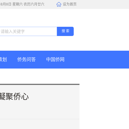
6年8月8日 星期六 农历六月廿六
设为首页
搜 索
策划
侨务问答
中国侨网
凝聚侨心