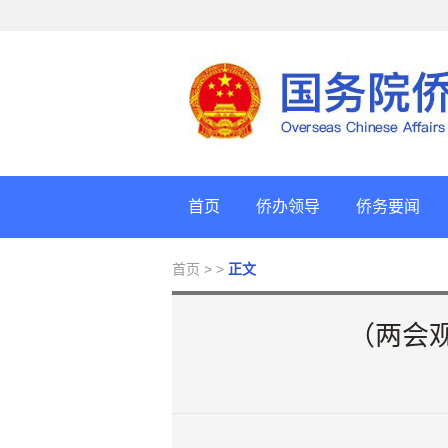
首页
侨办领导
侨务要闻
首页
> >
正文
（两会