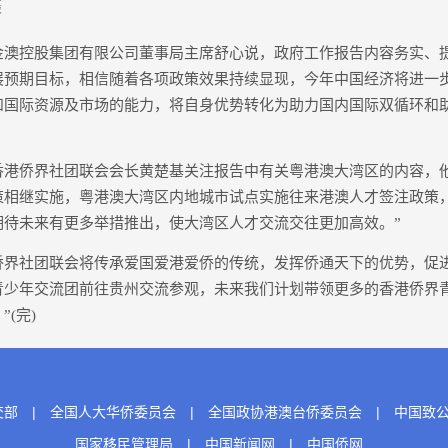
摄
控股集团有限公司董事局主席舒心说，政府工作报告内容务实、
展预期目标，相信随着各项政策效果持续显现，今年中国经济将进一步
和国际资源及市场的能力，将自身优势转化为助力国内国际双循环和
侨界社团联会会长黄楚基关注报告中有关粤港澳大湾区的内容，他
政策相继实施，粤港澳大湾区内地城市试点实施往来港澳人才签注政策
期待未来有更多举措推出，使大湾区人才交流交往更加高效。”
社团联会将传承爱国爱港爱侨的传统，发挥侨通天下的优势，促进
青少年交流团前往贵州交流参观，未来我们计划带领更多的香港侨界
(完)
交部
|
全国人大华侨委员会
|
全国政协港澳台侨委员会
|
中国致
国家移民管理局
|
中国新闻网
|
中国侨网