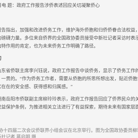
电 题：政府工作报告涉侨表述回应关切凝聚侨心
指出，加强和改进侨务工作，维护海外侨胞和归侨侨眷合法权益
的磅礴力量。多位来自侨界的全国政协委员接受中新社记者采访时表
独特作用的肯定，也为未来侨务工作明确了路径。
切
省侨联主席李兴钰说，政府工作报告中谈侨务，显示了侨务工作
、一贯的。“作为侨务工作者，需要从侨胞的所思所想出发，贴近侨胞
实在在的安全感、获得感和归属感。”
岳阳市侨联副主席柳玲玲表示，政府工作报告回应了侨界民众的关
权益保护条例，为推进相关立法进行了有益探索，期待未来有国家层
政协十四届二次会议侨联界小组会议在北京举行。图为全国政协委员柳玲
新社记者 蒋启明 摄