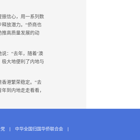
提振信心，用一系列数
释放潜力。“侨商也
助推高质量发展的动
说：“去年，随着‘澳
，极大地便利了内地与
香港繁荣稳定。“去
青年到内地走走看看，
公党
|
中华全国归国华侨联合会
|