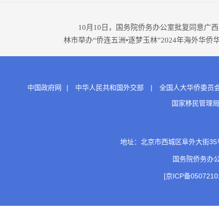
10月10日，国务院侨务办公室批复同意广西壮
林市举办“侨连五洲•逐梦玉林”2024年海外华
中国政府网
|
中华人民共和国外交部
|
全国人大华侨委员
国家移民管理
地址：北京市西城区阜外大街35号 邮
国务院侨务办
[京ICP备0507210