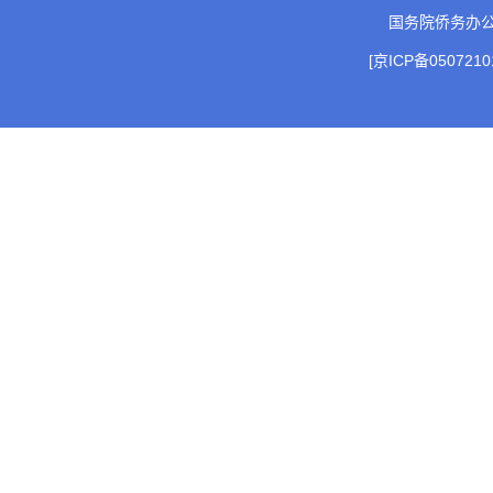
国务院侨务办
[京ICP备0507210