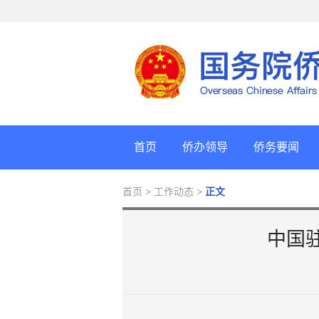
首页
侨办领导
侨务要闻
首页
> 工作动态 >
正文
中国