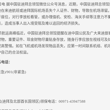
日电 据中国驻迪拜总领馆微信公众号消息，近期，中国驻迪拜总领馆
映在来迪航班或迪拜国际机场丢失个人证件、财物，导致在机场滞留
开座位，对行李放松看管，或办理值机、安检、海关手续等注意力不
点，造成当事人出入境受阻及难以追回的经济损失。
节航运高峰临近，中国驻迪拜总领馆提醒在迪中国公民及广大来迪旅
财物，重要证件、现金财物尽量贴身存放，随身行李应放在视线可及
提高警惕。如在飞机或机场发现物品丢失，应第一时间联系机组、机
护自己的合法权益。
电话：
/901(非紧急)
及北部酋长国领区)领保电话：00971-43947588