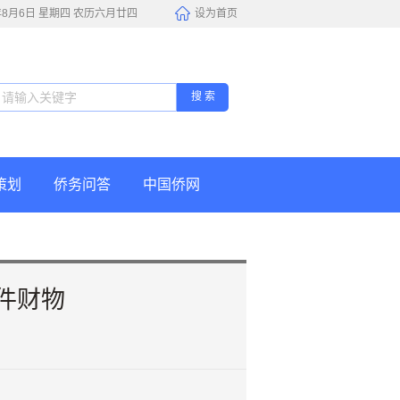
6年8月6日 星期四 农历六月廿四
设为首页
搜 索
策划
侨务问答
中国侨网
件财物