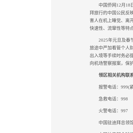
中国侨网12月18
拜旅行的中国公民反
害人在机上睡觉、离
快速性、流窜性等特
2025年元旦及春
旅途中严加看管个人
出入境等手续时务必
向机场警察报案，保
领区相关机构联系
报警电话：999(紧急)
急救电话：998
火警电话：997
中国驻迪拜总领馆(迪拜