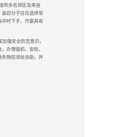
接到多名领区及来迪
。盗窃分子往往选择受
集中时下手，作案具有
客加强安全防范意识，
处，办理值机、安检、
场失物招领处协助，并