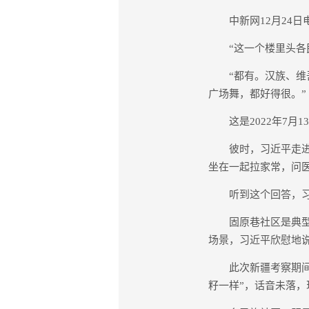
中新网12月24日电
“这一个楼里头各民
“都有。汉族、维吾
广场舞，都好得很。”
这是2022年7月1
彼时，习近平走进乌
坐在一起拉家常，问
听到这个回答，习近
固原巷社区是典型的
场景，习近平欣慰地说
此次新疆考察期间，
籽一样”，话音未落，