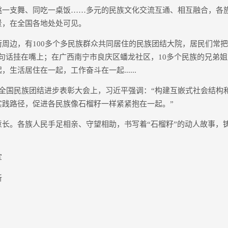
支舞、同吃一桌饭……多元的民族文化交流互通、相互融合，各
景，在全国各地处处可见。
边，有100多个多民族群众共同居住的民族团结大院，居民们常把
句话挂在嘴上；在广西南宁市良庆区蟠龙社区，10多个民族的兄弟
生活居住在一起，工作奋斗在一起......
国民族团结进步表彰大会上，习近平强调：“构建互嵌式社会结构
实践路径，促进各民族像石榴籽一样紧紧抱在一起。”
。各族人民手足相亲、守望相助，书写着“石榴籽”的动人故事，
军
新