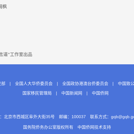
阚枫
言道”工作室出品
交部
|
全国人大华侨委员会
|
全国政协港澳台侨委员会
|
中国致
国家移民管理局
|
中国新闻网
|
中国侨网
：北京市西城区阜外大街35号 邮编：100037 联系方式：gqb@gqb.gov
国务院侨务办公室版权所有
中国侨网
技术支持