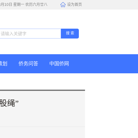
年8月10日 星期一 农历六月廿八
设为首页
搜 索
策划
侨务问答
中国侨网
股绳”