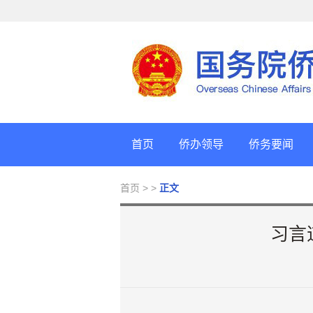
首页
侨办领导
侨务要闻
首页
> >
正文
习言