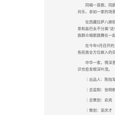
同唱一首歌、同跳一
共乐、亲如一家的场
在西藏拉萨八廓街周
茶和盐巴永不分离”这
族群众唱歌跳舞在一起，
在今年9月召开的全
各民族全方位嵌入的
中华一家，情深意长
识也愈发根深叶茂。
｜出品人：陈陆
｜总监制：张明
｜总策划：俞岚
｜策划：吴庆才