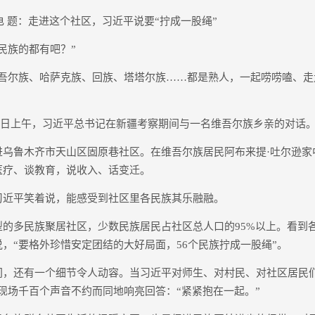
 题：走进这个社区，习近平说要“拧成一股绳”
族的都有吧？”
尔族、哈萨克族、回族、塔塔尔族……都是熟人，一起唠唠嗑、走
3日上午，习近平总书记在新疆考察期间与一名维吾尔族乡亲的对话
鲁木齐市天山区固原巷社区。在维吾尔族居民阿布来提·吐尔逊家
医疗、谈教育，说收入、话变迁。
平笑着说，能感受到社区里各民族其乐融融。
多民族聚居社区，少数民族居民占社区总人口的95%以上。看到
，“要格外珍惜安定团结的大好局面，56个民族拧成一股绳”。
还有一个细节令人动容。当习近平对师生、对村民、对社区居民们
现场千百个声音不约而同地响亮回答：“紧紧抱在一起。”