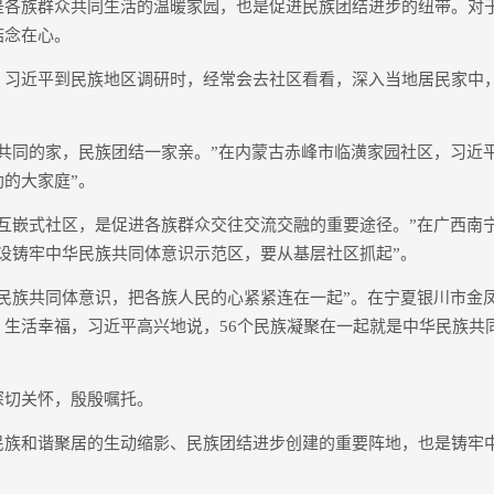
族群众共同生活的温暖家园，也是促进民族团结进步的纽带。对
惦念在心。
近平到民族地区调研时，经常会去社区看看，深入当地居民家中
同的家，民族团结一家亲。”在内蒙古赤峰市临潢家园社区，习近平
的大家庭”。
嵌式社区，是促进各族群众交往交流交融的重要途径。”在广西南
设铸牢中华民族共同体意识示范区，要从基层社区抓起”。
族共同体意识，把各族人民的心紧紧连在一起”。在宁夏银川市金
、生活幸福，习近平高兴地说，56个民族凝聚在一起就是中华民族共
切关怀，殷殷嘱托。
和谐聚居的生动缩影、民族团结进步创建的重要阵地，也是铸牢