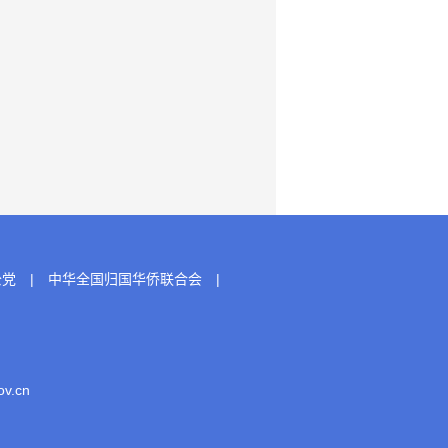
公党
|
中华全国归国华侨联合会
|
.cn