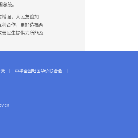
国总统。
信增强，人民友谊加
互利合作，更好造福两
改善民生提供力所能及
公党
|
中华全国归国华侨联合会
|
.cn