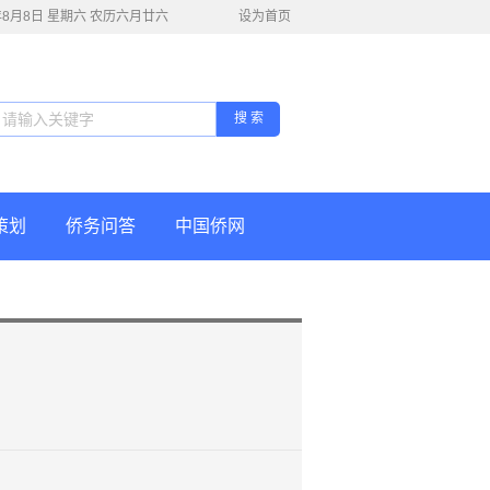
6年8月8日 星期六 农历六月廿六
设为首页
搜 索
策划
侨务问答
中国侨网