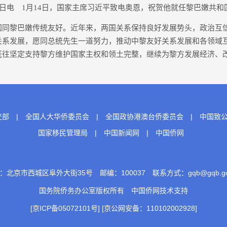
日电 1月14日，国家主席习近平致电奥恩，祝贺他就任黎巴嫩共和
黎巴嫩传统友好。近年来，两国关系保持良好发展势头，政治互
关系发展，愿同总统先生一道努力，推动中黎友好关系发展和各领域
既往坚定支持黎方维护国家主权和领土完整，继续为黎方发展经济、
交部
|
全国人大华侨委员会
|
全国政协港澳台侨委员会
|
中国致
国家移民管理局
|
中国新闻网
|
中国侨网
：北京市西城区阜外大街35号 邮编：100037 联系方式：gqb@gqb.gov
国务院侨务办公室版权所有
中国侨网
技术支持
[京ICP备05072101号]
[京公网安备：110102002928]