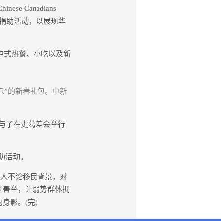
 Canadians
度举行捐助活动，以展现华
份中式热餐、小吃以及新
“红包”的新春礼包。中新
也参与了在史葛差会举行
捐助活动。
华人不论移民背景，对
过善举，让弱势群体拥
身影。(完)