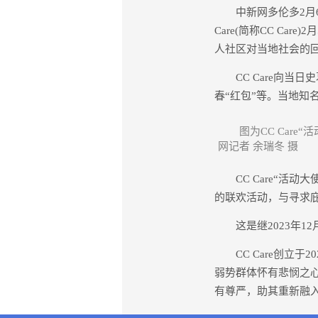
中新网多伦多2月6日电
Care(简称CC Car
人社区对当地社会的
CC Care向当日
春“红包”等。当地知名
图为CC Care
网记者 余瑞冬 摄
CC Care“活动大
的联欢活动，与寻求
这是继2023年12月
CC Care创立于
弱势群体怀有悲悯之
有尊严，助其重新融入