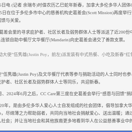
 (记者 余瑞冬)时值农历乙巳蛇年新春，加拿大多伦多华人团体Chinese
e)2月5日在位于多伦多市中心的慈善机构史葛差会(Scott Mission)再
回馈与关爱。
史葛差会里的寻求庇护者、社区长者及弱势群体人士等派送了近200
连锁自助中餐厅文华餐厅(Mandarin)向史葛差会递交了善款支票。
“活动大使”伍隽雄(Justin Poy，前左)派发装有中式热餐、小吃及新春
使”伍隽雄(Justin Poy)及文华餐厅代表等参与捐助活动的人士同时
庇护者、社区长者及弱势群体人士等同乐，共迎新春。
、2024年6月之后，CC Care第三度在史葛差会举行“感恩与回馈”
2020年，是由多伦多华人爱心人士自发组成的社会团体，倡导加拿大
心，尽绵薄之力帮助弱者，共同向当地社会捐献爱心、送出温暖；通
社会；并让当地社会和其他族裔更多地看到华人在公益慈善事业中的