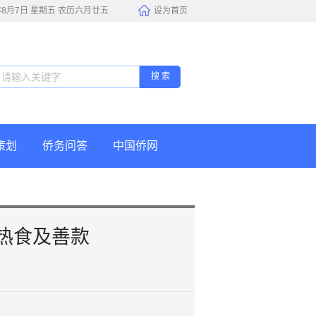
6年8月7日 星期五 农历六月廿五
设为首页
搜 索
策划
侨务问答
中国侨网
热食及善款