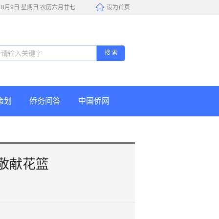
6年8月9日 星期日 农历六月廿七
设为首页
搜 索
策划
侨务问答
中国侨网
敬献花篮