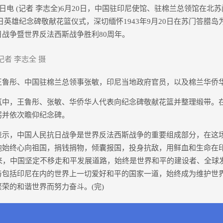
电 (记者 李志全)6月20日，中国驻印尼使馆、驻棉兰总领馆在北
抗日英雄纪念碑敬献花篮仪式，深切缅怀1943年9月20日在苏门答腊
战争暨世界反法西斯战争胜利80周年。
者 李志全 摄
彤、中国驻棉兰总领事张敏，印尼当地政府官员，以及棉兰华侨
，王鲁彤、张敏、华侨华人代表向纪念碑敬献花篮并整理缎带。
躬并依次瞻仰纪念碑。
，中国人民抗日战争是世界反法西斯战争的重要组成部分，在这
胞始终心向祖国，捐钱捐物，倾囊报国，投身抗敌，用鲜血和生命在
年来，中国坚定不移走和平发展道路，始终是世界和平的建设者、全球
与包括印尼在内的世界上一切爱好和平的国家一道，始终成为维护世
荣的和谐世界而努力奋斗。(完)