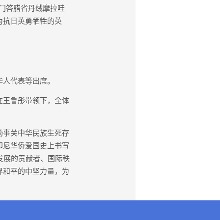
苏门答腊省丹绒摩拉哇
岛为抗日英勇牺牲的英
华人代表等出席。
在王鲁彤带领下，全体
场事关中华民族生死存
印尼华侨爱国史上书写
发展的贡献者、国际秩
界和平的中坚力量，为