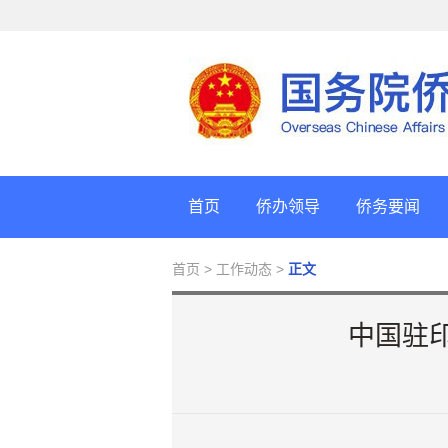
首页
侨办领导
侨务要闻
首页
> 工作动态 >
正文
中国驻