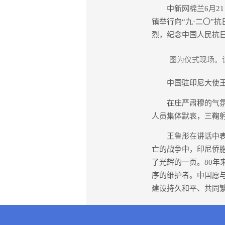
中新网棉兰6月21日
镇举行向“九·二〇”
烈，纪念中国人民抗日
图为仪式现场。记
中国驻印尼大使王鲁
在庄严肃穆的气氛中
人员集体默哀，三鞠
王鲁彤在讲话中表示
亡的战争中，印尼侨
了光辉的一页。80
序的维护者。中国愿
建设持久和平、共同繁