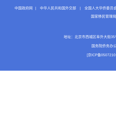
中国政府网
|
中华人民共和国外交部
|
全国人大华侨委员
国家移民管理
地址：北京市西城区阜外大街35号 邮
国务院侨务办
[京ICP备0507210