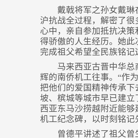
戴戟将军之孙女戴琳在讲
沪抗战全过程，解密了很
心中，亲自参加抵抗决策和
得骄傲的人生经历。她此
完成祖父希望全民族铭记
马来西亚古晋中华总商
辉的南侨机工往事。“作
把他们的爱国精神传承下
坡、槟城等城市早已建立
西亚东马沙捞越附近能够
机工纪念碑，以时刻铭记
曾德平讲述了祖父曾生