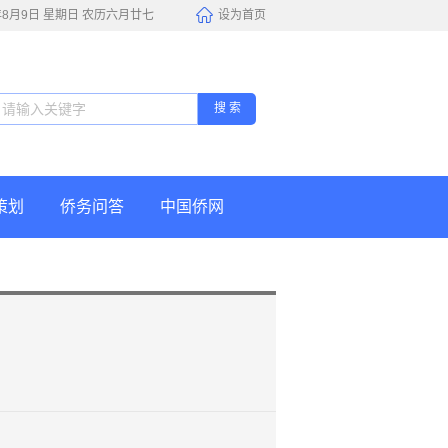
6年8月9日 星期日 农历六月廿七
设为首页
搜 索
策划
侨务问答
中国侨网