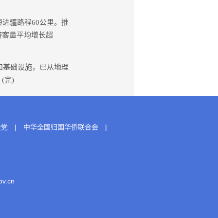
。
进疆路程60公里。推
游客量平均增长超
和基础设施，已从地理
(完)
公党
|
中华全国归国华侨联合会
|
.cn