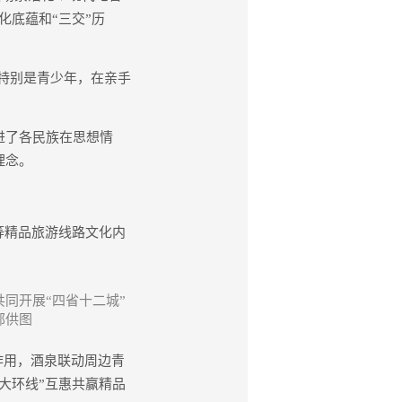
化底蕴和“三交”历
特别是青少年，在亲手
进了各民族在思想情
理念。
等精品旅游线路文化内
共同开展“四省十二城”
部供图
作用，酒泉联动周边青
大环线”互惠共赢精品