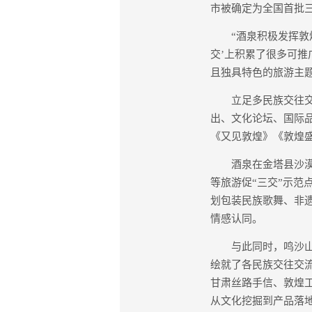
市被确定为全国首批三
“酒泉积极发挥敦煌
交’上积累了很多可
且独具特色的旅游主
立足多民族交往交流
出、文化论坛、国际
《又见敦煌》《敦煌
酒泉在金塔县沙漠胡
等旅游促“三交”示
划包装民族歌舞、非
情感认同。
与此同时，鸣沙山月牙
绘就了各民族交往交
甘肃丝路手信、敦煌工
从文化挖掘到产品落地