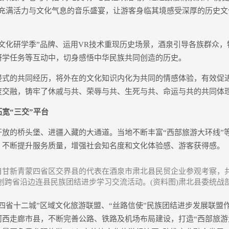
充满活力与文化气息的音乐盛宴，让游客身临其境感受深厚的历史文
化研学季”品牌、运用VR技术重现历史场景，酒泉引导各族群众，
研学任务等互动中，切身感悟中华民族共同创造的历史。
的共同经历，将外在的文化知识内化为共同的情感体验，有效促
度交融，铸牢了休戚与共、荣辱与共、生死与共、命运与共的共同体
“三交”平台
的桥头堡、进疆入藏的大通道。当地不断丰富“西部旅游大环线”
，不断提升服务质量，增强社会知名度和文化体验感、游客获得感。
，来自甘新青蒙四省区交界县的代表在酒泉市肃北县民贸企业参观考察，
创跨省沿边连县民族团结进步学习交流活动。(资料图)肃北县委统战
省十二城”区域文化旅游联盟、“丝路信使”民族团结进步发展联盟
河西走廊市县，不断完善公路、铁路及机场布局建设，打造“西部旅游