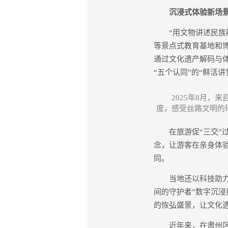
沉浸式体验新场景，
“用文物讲述民族融
等景点式教育基地和
通过文化遗产解码与
“五个认同”的“鲜活讲
2025年8月
度，感受丝路文明的
在旅游促“三交”过
念，让游客在亲身体
同。
当地还以科技助力遗
间的守护者”数字沉
的恢弘盛景，让文化遗
近年来，在肃州区开