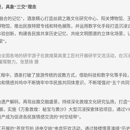
具象“三交”理念
合的记忆”，酒泉精心打造丝绸之路文化研究中心、阳关博物馆、
博物馆，推出民族特窟专线和特色展陈，并运用数字化手段打造沉浸
体验创新，构建各民族共享历史记忆、共绘文明图谱的立体化场景，
堂”。
，来自全国各地的研学游子在敦煌莫高里工匠村开展研学交流活动，在沉
璀璨魅力。张慧绮 摄
程中，酒泉打破了旅游传统的说教方式，借助科技和数字化等手段
验和情感共鸣中不断铸牢中华民族共同体意识，不断增强对“五个共同
产解码，再现丝路交融盛景，持续深化敦煌文化研究弘扬，打造“
浸展，实施《万象敦煌：秘宝与黄沙》大型沉浸探索体验项目，通过V
产成为促进各民族情感交流的“时空纽带”。
展的“苍穹节拍 诗电交响”电音狂欢活动，通过鼓楼情景演绎“历