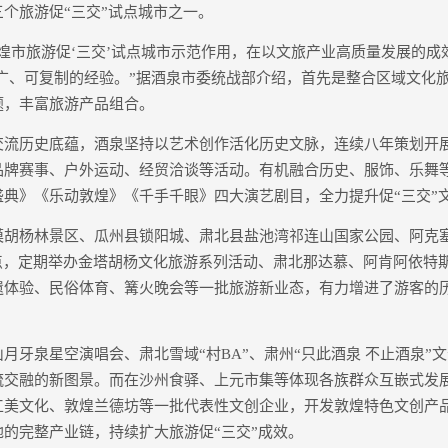
个旅游促“三交”试点城市之一。
市旅游促‘三交’试点城市示范作用，在以文旅产业高质量发展的成效
推广、可复制的经验。”据酒泉市委统战部介绍，首先是整合区域文化
题，丰富旅游产品组合。
历史底蕴，酒泉坚持以艺术创作活化历史文脉，连续八年策划开
品牌赛事、户外运动、经贸洽谈等活动。有机融合历史、服饰、乐舞
盛典》《乐动敦煌》《千手千眼》四大演艺剧目，全力提升促“三交”
杨林景区、瓜州县锁阳城、肃北县盐池湾祁连山国家公园、阿克
范点，定期举办金塔胡杨文化旅游系列活动、肃北那达慕、阿肯阿依特
遗体验、民俗体育、篝火晚会等一批旅游新业态，有力增进了游客的
泉星空演唱会、肃北雪域“村BA”、肃州“只此酒泉 不止酒泉”
流交融的新图景。而在沙州食驿、上元市集等体现各族群众互嵌式发
美文化、敦煌兰德坊等一批代表性文创企业，开发敦煌特色文创产品9
的完整产业链，持续扩大旅游促“三交”成效。