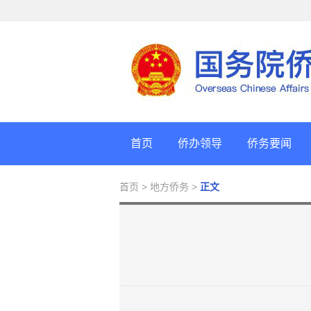
首页
侨办领导
侨务要闻
首页
> 地方侨务 >
正文