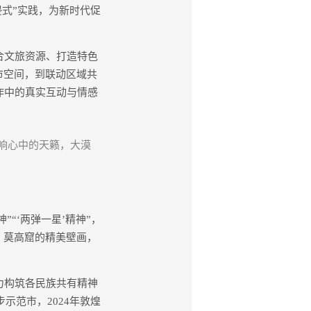
浸式”实践，为新时代促
合文旅资源、打造特色
市空间，到联动区域共
作中的真实互动与情感
响心中的天籁，大漠
“‘两弹一星’精神”，
，莫高窟的精美壁画，
力构筑各民族共有精神
示范市，2024年敦煌