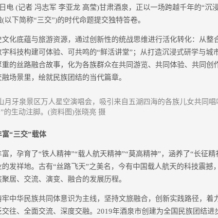
电 (记者 冯志军 李亚龙 高莹)甘肃酒泉，正以一场跨越千年的“沉
(以下简称“三交”)的时代命题提交独特答卷。
化底蕴与旅游资源，通过创新性的统战思维进行活化转化：从整
数字科技构建可体验、可共鸣的“鲜活讲堂”；从打造沉浸式研学与城
厚重的丝路融合故事，化为各族群众在共同游览、共同体验、共同创
交融场景里，绘就民族团结的当代篇章。
山月牙泉景区万人星空演唱会，吸引来自五湖四海的各族儿女共同唱
”的生动注脚。(资料图)张晓亮 摄
“三交”载体
孕育了“铁人精神”“载人航天精神”“莫高精神”，涵养了“长征精神”
业的发祥地。古有“丝路飞天”之美名，今有中国载人航天的科技震撼
族聚居、交流、演变、融合的发展历程。
中华民族共同体意识为主线，坚持文旅融合，创新实践路径，着
交往、全面交流、深度交融。2019年酒泉市创建为全国民族团结进步