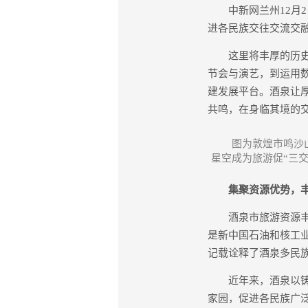
中新网兰州12月2日
进各民族交往交流交融
这里将丰厚的历史文
节会与演艺，到运用
建发展平台。酒泉让
共鸣，在身临其境的
图为敦煌市鸣沙
星空成为旅游促“三交
集聚资源优势，丰富
酒泉市旅游资源丰富，
是新中国石油和核工
记载诠释了酒泉多民
近年来，酒泉以铸牢
家园，促进各民族广泛