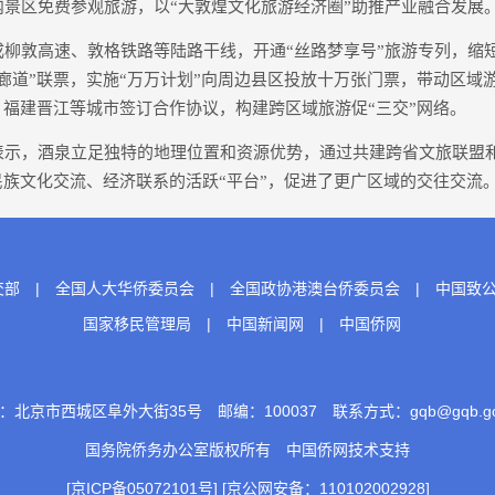
内景区免费参观旅游，以“大敦煌文化旅游经济圈”助推产业融合发展
敦高速、敦格铁路等陆路干线，开通“丝路梦享号”旅游专列，缩短
廊道”联票，实施“万万计划”向周边县区投放十万张门票，带动区域
、福建晋江等城市签订合作协议，构建跨区域旅游促“三交”网络。
，酒泉立足独特的地理位置和资源优势，通过共建跨省文旅联盟
民族文化交流、经济联系的活跃“平台”，促进了更广区域的交往交流。
交部
|
全国人大华侨委员会
|
全国政协港澳台侨委员会
|
中国致
国家移民管理局
|
中国新闻网
|
中国侨网
：北京市西城区阜外大街35号 邮编：100037 联系方式：gqb@gqb.gov
国务院侨务办公室版权所有
中国侨网
技术支持
[京ICP备05072101号]
[京公网安备：110102002928]