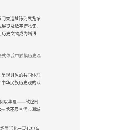
玉门关遗址陈列展览馆
式展览及数字博物馆，
让历史文物成为增进
浸式体验中触摸历史温
，呈现具象的共同体理
”中华民族历史观的认
何以华夏——敦煌时
R技术还原唐代沙洲城
史场景活化＋现代电音