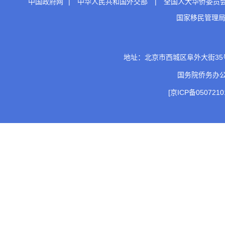
中国政府网
|
中华人民共和国外交部
|
全国人大华侨委员
国家移民管理
地址：北京市西城区阜外大街35号 邮
国务院侨务办
[京ICP备0507210