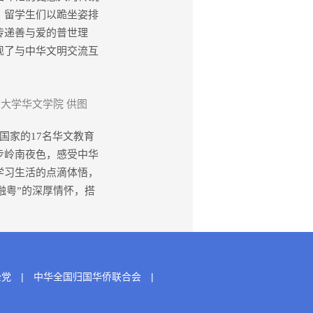
”。留学生们以跪坐姿排
传递善与爱的普世理
现了与中华文明交流互
南大学华文学院 供图
家的17名华文教育
步岭南夜色，感受中华
学习生活的点滴体悟，
、融粤”的深厚情怀，搭
公党
|
中华全国归国华侨联合会
|