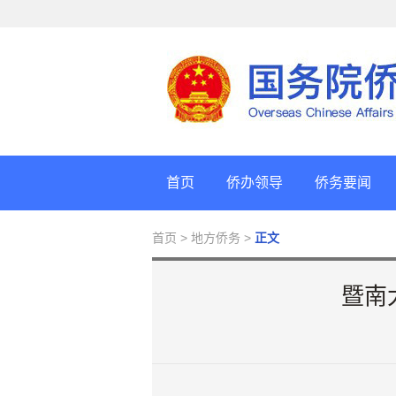
首页
侨办领导
侨务要闻
首页
> 地方侨务 >
正文
暨南