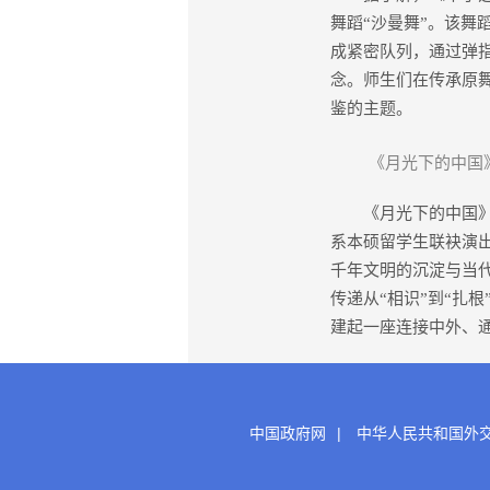
舞蹈“沙曼舞”。该舞
成紧密队列，通过弹
念。师生们在传承原
鉴的主题。
《月光下的中国》
《月光下的中国》由
系本硕留学生联袂演
千年文明的沉淀与当
传递从“相识”到“扎
建起一座连接中外、通
中国政府网
|
中华人民共和国外