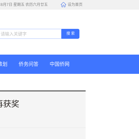
6年8月7日 星期五 农历六月廿五
设为首页
搜 索
策划
侨务问答
中国侨网
再获奖