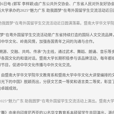
日电 (郭军 李梓颖)由广东公共外交协会、广东省人民对外友好协
大学承办的2025“魅力广东 助我圆梦”在粤外国留学生交流活动近
东 助我圆梦”在粤外国留学生交流活动近日圆满落幕。暨南大学华文学院
梦”在粤外国留学生交流活动是广东省持续打造的国际人文交流品牌
解中华文化、岭南风情，加强各国青年之间的沟通与合作。
源、交融、共鸣、传承”为主线，通过武术、舞蹈、朗诵、音乐等
界各国文化的和谐对话。暨南大学长期积极参与该品牌活动，每年都
排节目，促进中华文化传播与中外文化交流。
暨南大学华文学院华文教育系和暨南大学中华文化大讲堂编排的
月光下的中国》脱颖而出，分获文艺类一等奖和语言类二等奖，彰显
的卓越成效。
025“魅力广东 助我圆梦”在粤外国留学生交流活动上演出。暨南大学
》由来自印度尼西亚的32名华文教育系本硕留学生共同演出，源