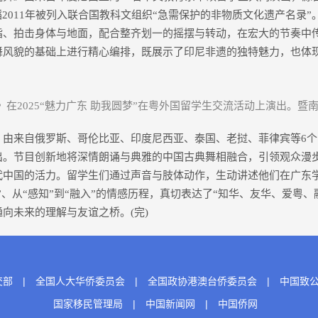
蹈2011年被列入联合国教科文组织“急需保护的非物质文化遗产名录
指、拍击身体与地面，配合整齐划一的摇摆与转动，在宏大的节奏中
舞风貌的基础上进行精心编排，既展示了印尼非遗的独特魅力，也体
在2025“魅力广东 助我圆梦”在粤外国留学生交流活动上演出。暨
来自俄罗斯、哥伦比亚、印度尼西亚、泰国、老挝、菲律宾等6个国
出。节目创新地将深情朗诵与典雅的中国古典舞相融合，引领观众漫
代中国的活力。留学生们通过声音与肢体动作，生动讲述他们在广东
根”、从“感知”到“融入”的情感历程，真切表达了“知华、友华、爱粤
向未来的理解与友谊之桥。(完)
交部
|
全国人大华侨委员会
|
全国政协港澳台侨委员会
|
中国致
国家移民管理局
|
中国新闻网
|
中国侨网