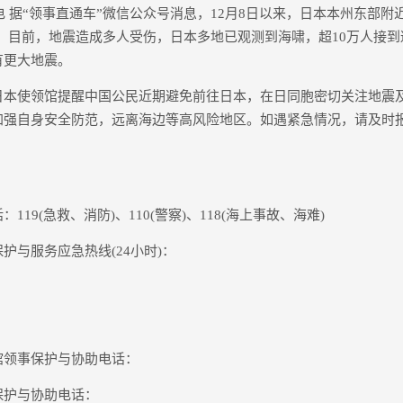
 据“领事直通车”微信公众号消息，12月8日以来，日本本州东部附
级。目前，地震造成多人受伤，日本多地已观测到海啸，超10万人接
有更大地震。
使领馆提醒中国公民近期避免前往日本，在日同胞密切关注地震
加强自身安全防范，远离海边等高风险地区。如遇紧急情况，请及时
9(急救、消防)、110(警察)、118(海上事故、海难)
与服务应急热线(24小时)：
领事保护与协助电话：
护与协助电话：