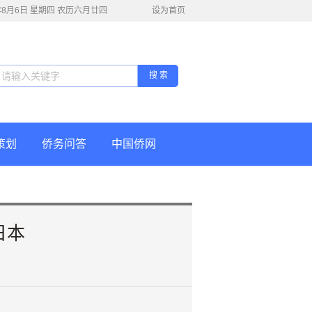
6年8月6日 星期四 农历六月廿四
设为首页
搜 索
策划
侨务问答
中国侨网
日本