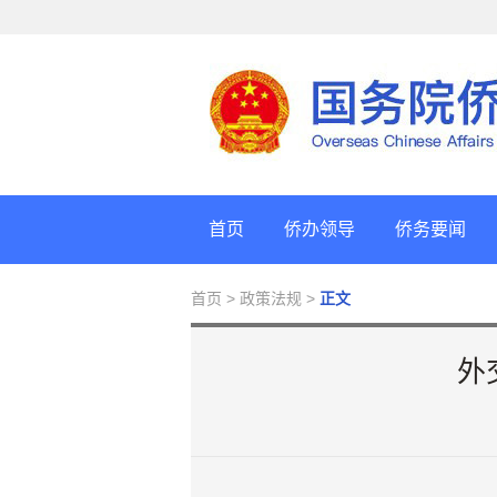
首页
侨办领导
侨务要闻
首页
> 政策法规 >
正文
外