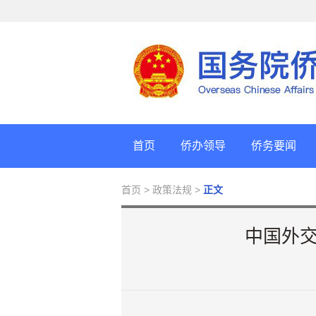
首页
侨办领导
侨务要闻
首页
> 政策法规 >
正文
中国外