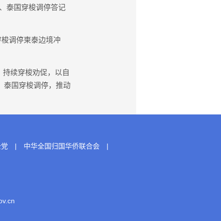
寨、泰国穿梭调停答记
穿梭调停柬泰边境冲
，持续穿梭劝促，以自
、泰国穿梭调停，推动
公党
|
中华全国归国华侨联合会
|
.cn