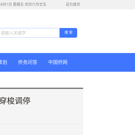
6年8月7日 星期五 农历六月廿五
设为首页
搜 索
策划
侨务问答
中国侨网
穿梭调停