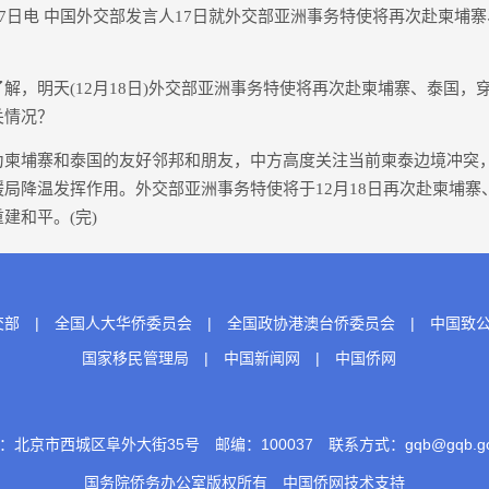
日电 中国外交部发言人17日就外交部亚洲事务特使将再次赴柬埔
，明天(12月18日)外交部亚洲事务特使将再次赴柬埔寨、泰国，
关情况？
埔寨和泰国的友好邻邦和朋友，中方高度关注当前柬泰边境冲突
局降温发挥作用。外交部亚洲事务特使将于12月18日再次赴柬埔寨
建和平。(完)
交部
|
全国人大华侨委员会
|
全国政协港澳台侨委员会
|
中国致
国家移民管理局
|
中国新闻网
|
中国侨网
：北京市西城区阜外大街35号 邮编：100037 联系方式：gqb@gqb.gov
国务院侨务办公室版权所有
中国侨网
技术支持