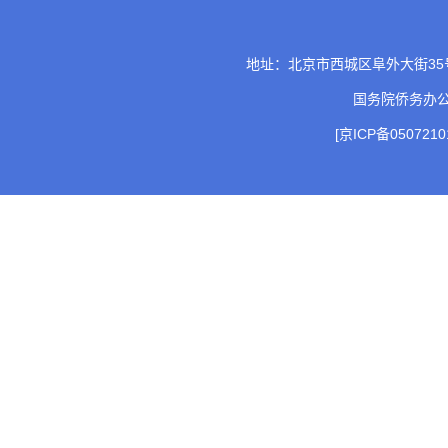
地址：北京市西城区阜外大街35号 邮
国务院侨务办
[京ICP备0507210