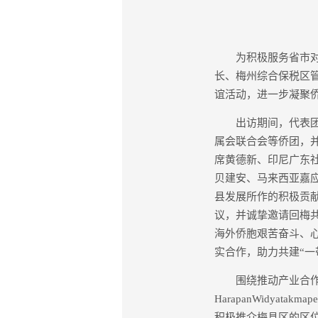
为积极服务省市对外
长、梅州综合保税区
谊活动，进一步凝聚
出访期间，代表团先
属会联合会等侨团，
席黄德新、印尼广东
贝建安、马来西亚嘉
县发展所作的积极贡
议，并诚挚邀请回梅
海外侨胞艰苦奋斗、
实合作，助力共建“一
围绕推动产业合作与项
HarapanWidya
积极推介梅县区的区