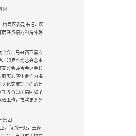
垚摄
，梅县区委副书记、区
开展经贸招商和海外联
联合会、马来西亚嘉应
镰、印尼华裔总会总主
客家公会联合会总会长
政府衷心感谢他们为梅
进文化交流等方面的建
联礼等侨领深情回顾了
联通工作，推动更多务
m集团、
司等企业。每到一处，王锋
要平台，充分展现梅县