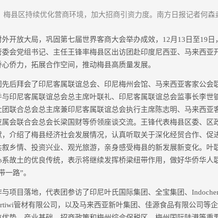
梅县区持续优化营商环境，加大招商引资力度。南方日报记者何森
开放大局，巩固第七届世界客商大会举办成效，12月13日至19日
管委会党组书记、主任王锋率梅县区出访团赴印度尼西亚、马来西亚
侨心侨力，拓展合作空间，推动梅县高质量发展。
后拜会了印尼客属联谊总会、印尼梅州会馆、马来西亚客家公会
并与印尼客属联谊总会总主席叶联礼、印尼客属联谊总会监事长李世
社团联合总会总主席兼印尼客属联谊总会执行主席陈志明、马来西亚
应属会联合会总会长梁国财等侨领座谈交流。王锋代表梅县区委、区
献，介绍了梅县经济社会发展情况，认真听取关于深化经贸合作、促
共叙乡情、投资兴业、观光旅游，亲身感受梅县的新发展新变化。叶
心系故土的优良传统，表示将继续发挥桥梁纽带作用，做好华侨华人
带一路”。
目落地，代表团参访了印尼叶氏国际集团、全宝集团、Indoche
takmapertiwi管材有限公司，以及马来西亚新叶集团、佳源食品有限公
位优势、产业基础、招商政策和梅州综合保税区、梅州国际陆港等重