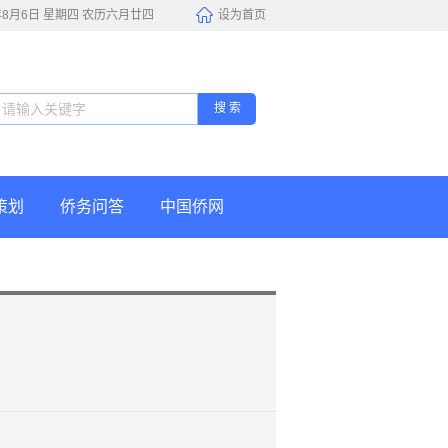
6年8月6日 星期四 农历六月廿四
设为首页
搜 索
策划
侨务问答
中国侨网
展