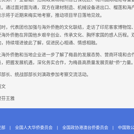
意。通过面对面沟通，双方在建材制造、机械设备进出口、榴莲和海
表示将于近期来梅实地考察，推动项目早日落地见效。
，代表团也加强与海外侨胞的文化联结，走访了印尼客家博物馆
受海外侨胞在异国他乡艰辛创业、传承文化、胸怀家国的感人历程。
动，持续增进彼此了解，促进民心相通、情感相融。
外侨胞和当地企业进一步了解了梅县的发展态势、营商环境和合
县，把握发展机遇，深化务实合作，为梅县高质量发展贡献“侨”力量
长、统战部部长刘演政参加考察交流活动。
丽文
芬王雅
交部
|
全国人大华侨委员会
|
全国政协港澳台侨委员会
|
中国致