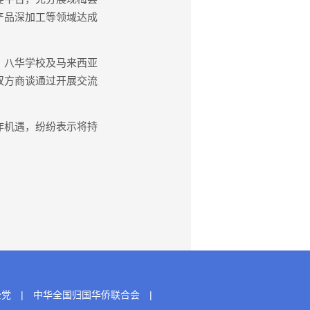
产品深加工等领域达成
、八华学校及马来西亚
双方商谈通过开展交流
作机遇，纷纷表示将持
。
公党
|
中华全国归国华侨联合会
|