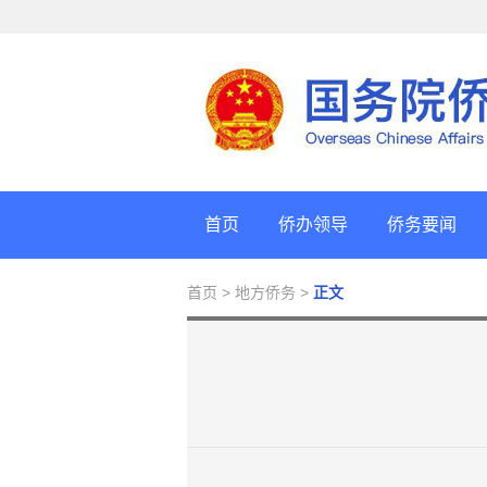
首页
侨办领导
侨务要闻
首页
> 地方侨务 >
正文