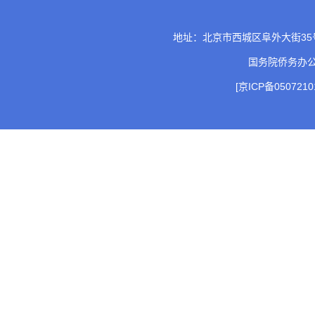
地址：北京市西城区阜外大街35号 邮
国务院侨务办
[京ICP备0507210