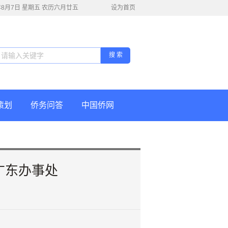
6年8月7日 星期五 农历六月廿五
设为首页
搜 索
策划
侨务问答
中国侨网
广东办事处