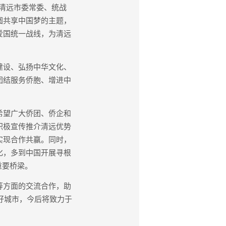
，清远市委常委、统战
圆共享中国梦的主题，
爱国统一战线，为清远
建设、弘扬中华文化、
团结服务侨胞、增进中
希望广大侨团、侨企和
积极宣传推介清远优势
实现合作共赢。同时，
化，多到中国开展寻根
重要桥梁。
等方面的交流合作，助
好城市，今后将致力于