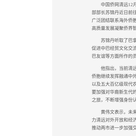
中国侨网清远12月2
部部长苏锦丹近日前
广泛团结联系海外侨
高质量发展凝聚侨界
苏锦丹听取了巴拿马
促进中巴经贸文化交
巴友谊等方面所作的
他指出，当前清远正
侨胞继续发挥融通中
以及五大百亿级现代
要加强对华裔新生代
之旅，不断增强身份认
黄伟文表示，未来将
力清远对外开放和经济
推动两市进一步加强交