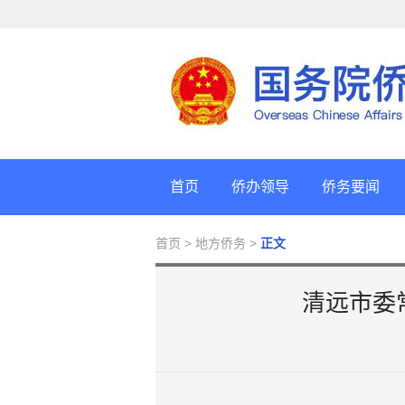
首页
侨办领导
侨务要闻
首页
> 地方侨务 >
正文
清远市委