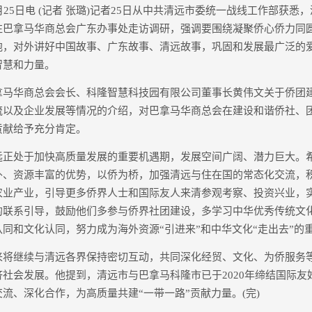
5日电 (记者 张璐)记者25日从中共清远市委统一战线工作部获悉
往巴拿马华商总会广东办事处走访调研，强调要围绕凝聚侨心侨力同
胞，对外讲好中国故事、广东故事、清远故事，巩固和发展最广泛的
智慧和力量。
华商总会会长、科隆智慧科技园有限公司董事长黄伟文关于侨团
流以及企业发展等情况的介绍，对巴拿马华商总会在建设和谐侨社、
贡献给予充分肯定。
处于加快高质量发展的重要机遇期，发展空间广阔、潜力巨大。
外、资源丰富的优势，以侨为桥，加强清远与住在国的常态化交流，
农业产业，引导更多侨界人士和国际友人来清参观考察、投资兴业，
的联系引导，鼓励他们多参与侨界社团建设，多学习中华优秀传统文
同和文化认同，努力成为海外资源“引进来”和中华文化“走出去”的
继续与清远各界保持密切互动，共同深化经贸、文化、为侨服务
社会发展。他提到，清远市与巴拿马科隆市已于2020年缔结国际友
流、深化合作，为高质量共建“一带一路”贡献力量。(完)