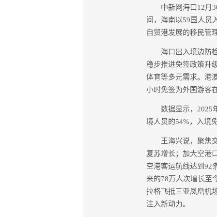
中新网海口12月30
间，海南以59国人员
自贸港发展的移民管理
海口出入境边防检查
稳步推进免签政策升
体育等多元需求。港澳
小时免签为外国游客
数据显示，2025年
境人员的54%，入境
王海兴说，聚焦交通
复苏增长；加大空港
空港客运航线达到92
来的78万人次增长至今
拉格飞抵三亚凤凰机场
注入新动力。