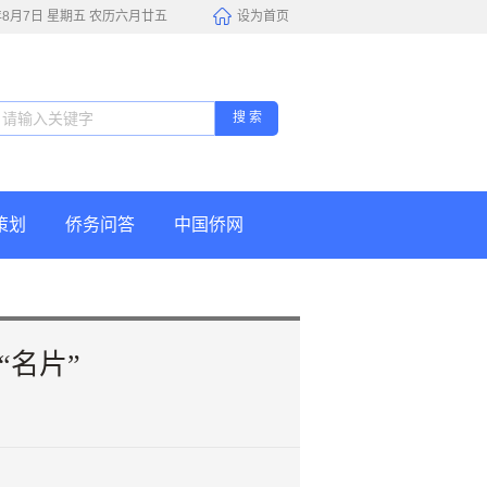
6年8月7日 星期五 农历六月廿五
设为首页
搜 索
策划
侨务问答
中国侨网
名片”