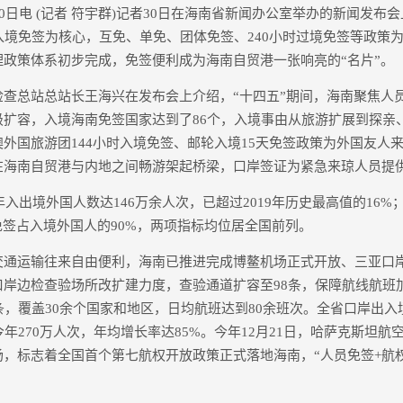
日电 (记者 符宇群)记者30日在海南省新闻办公室举办的新闻发布会
入境免签为核心，互免、单免、团体免签、240小时过境免签等政策
政策体系初步完成，免签便利成为海南自贸港一张响亮的“名片”。
总站总站长王海兴在发布会上介绍，“十四五”期间，海南聚焦人
级扩容，入境海南免签国家达到了86个，入境事由从旅游扩展到探亲
外国旅游团144小时入境免签、邮轮入境15天免签政策为外国友人来
在海南自贸港与内地之间畅游架起桥梁，口岸签证为紧急来琼人员提
入出境外国人数达146万余人次，已超过2019年历史最高值的16%
免签占入境外国人的90%，两项指标均位居全国前列。
运输往来自由便利，海南已推进完成博鳌机场正式开放、三亚口
口岸边检查验场所改扩建力度，查验通道扩容至98条，保障航线航班
条，覆盖30余个国家和地区，日均航班达到80余班次。全省口岸出入境
年270万人次，年均增长率达85%。今年12月21日，哈萨克斯坦航空
，标志着全国首个第七航权开放政策正式落地海南，“人员免签+航