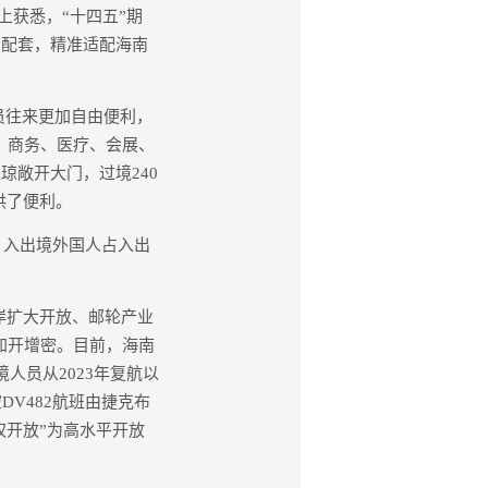
上获悉，“十四五”期
为配套，精准适配海南
员往来更加自由便利，
、商务、医疗、会展、
琼敞开大门，过境240
供了便利。
；入出境外国人占入出
岸扩大开放、邮轮产业
加开增密。目前，海南
人员从2023年复航以
DV482航班由捷克布
权开放”为高水平开放