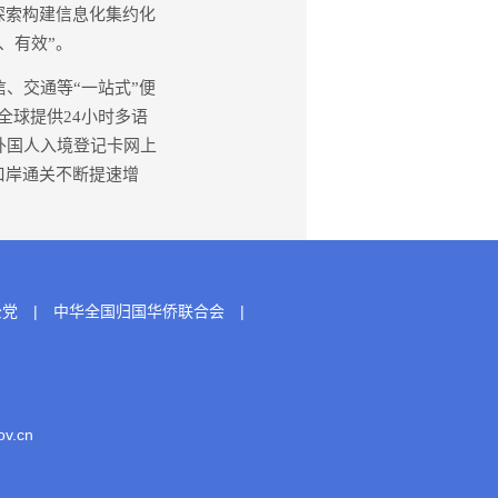
探索构建信息化集约化
、有效”。
、交通等“一站式”便
全球提供24小时多语
外国人入境登记卡网上
口岸通关不断提速增
公党
|
中华全国归国华侨联合会
|
.cn