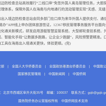
防检查总站高效履行“二线口岸”免签外国人离岛管理任务，大胆
管理体系，保障外国人在海南与内地通行的流动管理实现“无感、无缝
入境边防检查总站会同多部门在口岸为来华外国人提供支付、通信
易办”APP线上申办团体旅游签证，12367移民管理事务服务平台面向
能化通关新模式，研发启用游艇智慧监管系统、大型邮轮查验系统、
据、智能化手段“让数据多跑路，让企业少跑腿”，风险预警更精准。
工具在海南出入境通关更快，体验更顺。(完)
交部
|
全国人大华侨委员会
|
全国政协港澳台侨委员会
|
中国致
国家移民管理局
|
中国新闻网
|
中国侨网
：北京市西城区阜外大街35号 邮编：100037 联系方式：gqb@gqb.gov
国务院侨务办公室版权所有
中国侨网
技术支持