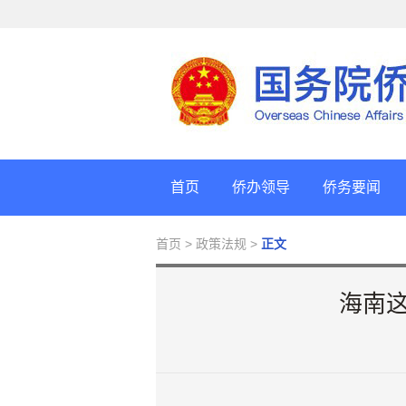
首页
侨办领导
侨务要闻
首页
> 政策法规 >
正文
海南