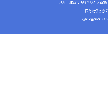
地址：北京市西城区阜外大街35号 邮
国务院侨务办
[京ICP备0507210