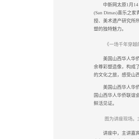
中新网太原1月14日
(San Dimas
授、美术遗产研究所
塑的独特魅力。
《一场千年穿越
美国山西华人华侨联
余尊彩塑造像，构成
的文化之旅，感受山
美国山西华人华侨联
国山西华人华侨联谊
鲜活见证。
图为讲座现场。
讲座中，主讲嘉宾郭