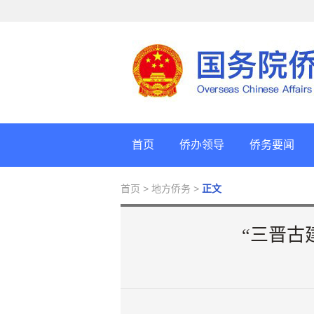
首页
侨办领导
侨务要闻
首页
> 地方侨务 >
正文
“三晋古