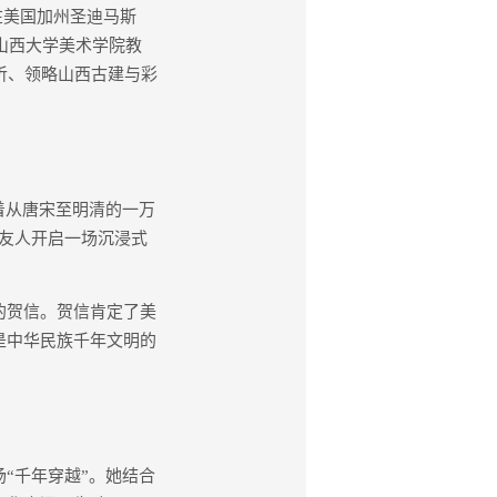
在美国加州圣迪马斯
邀山西大学美术学院教
听、领略山西古建与彩
着从唐宋至明清的一万
友人开启一场沉浸式
的贺信。贺信肯定了美
是中华民族千年文明的
“千年穿越”。她结合