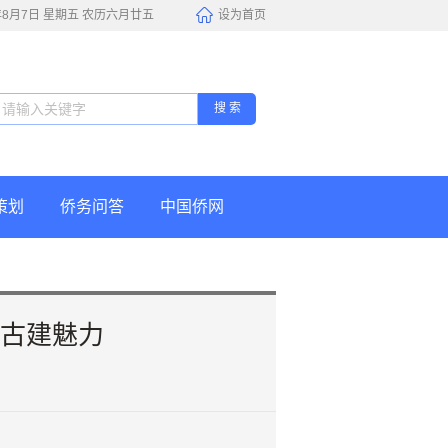
6年8月7日 星期五 农历六月廿五
设为首页
搜 索
策划
侨务问答
中国侨网
西古建魅力