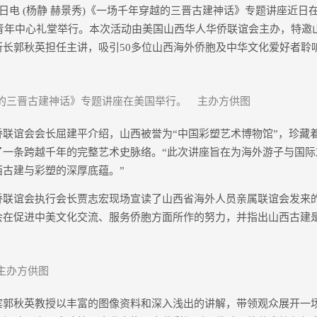
电 (杨静 赫景秀)《一场千年穿越的三晋古建神话》专题讲座近日
)喜乐之家青年中心礼堂举行。本次活动由美国山西华人华侨联谊会主办，特
所长郭秋英担任主讲，吸引50多位山西海外侨胞及中华文化爱好者聆
的三晋古建神话》专题讲座在美国举行。 主办方供图
谊会会长屈建平介绍，山西被誉为“中国彩塑艺术博物馆”，珍藏
了一条跨越千年的完整艺术史脉络。“此次讲座旨在为海外游子与国际
西古建与彩塑的深厚底蕴。”
谊会执行会长贾志宏现场宣读了山西省海外人员亲属联谊会发来
会在促进中美文化交流、服务侨胞方面所作的努力，并指出山西古建
主办方供图
秋英教授以丰富的图像资料和深入浅出的讲解，带领观众展开一场