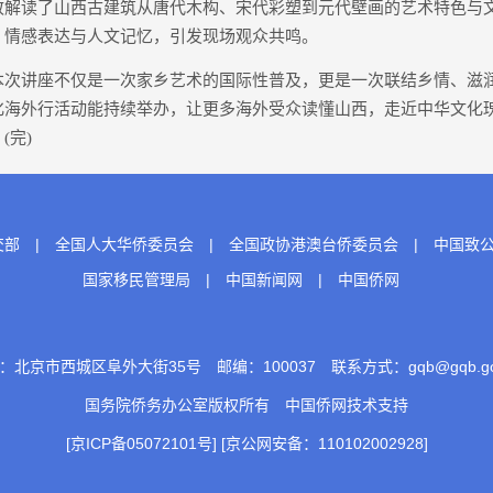
致解读了山西古建筑从唐代木构、宋代彩塑到元代壁画的艺术特色与
、情感表达与人文记忆，引发现场观众共鸣。
讲座不仅是一次家乡艺术的国际性普及，更是一次联结乡情、滋
化海外行活动能持续举办，让更多海外受众读懂山西，走近中华文化
(完)
交部
|
全国人大华侨委员会
|
全国政协港澳台侨委员会
|
中国致
国家移民管理局
|
中国新闻网
|
中国侨网
：北京市西城区阜外大街35号 邮编：100037 联系方式：gqb@gqb.gov
国务院侨务办公室版权所有
中国侨网
技术支持
[京ICP备05072101号]
[京公网安备：110102002928]