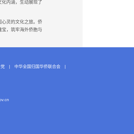
文化内涵，生动展现了
润心灵的文化之旅。侨
瑰宝，筑牢海外侨胞与
公党
|
中华全国归国华侨联合会
|
.cn