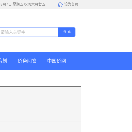
6年8月7日 星期五 农历六月廿五
设为首页
搜 索
策划
侨务问答
中国侨网