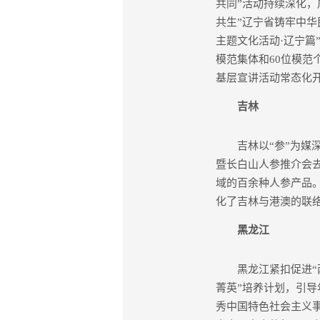
共同”活动持续深化，
共生”辽宁省铸牢中华
主题文化活动·辽宁篇
模范集体和60位模范
基层宣讲活动常态化
吉林
吉林以“参”为媒深
暨长白山人参推介会
域的百余种人参产品
化了吉林与港澳的联
黑龙江
黑龙江紧扣促进“两
菁英”培养计划，引导
秀中国特色社会主义事