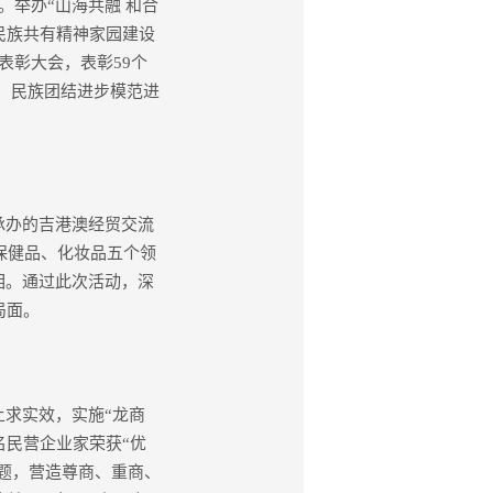
举办“山海共融 和合
民族共有精神家园建设
表彰大会，表彰59个
进，民族团结进步模范进
承办的吉港澳经贸交流
保健品、化妆品五个领
相。通过此次活动，深
局面。
求实效，实施“龙商
名民营企业家荣获“优
专题，营造尊商、重商、