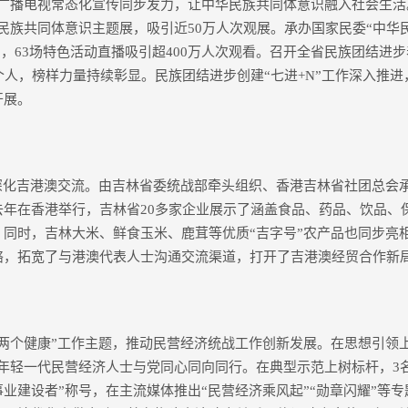
广播电视常态化宣传同步发力，让中华民族共同体意识融入社会生活。
民族共同体意识主题展，吸引近50万人次观展。承办国家民委“中华
”，63场特色活动直播吸引超400万人次观看。召开全省民族团结进步
个人，榜样力量持续彰显。民族团结进步创建“七进+N”工作深入推
开展。
化吉港澳交流。由吉林省委统战部牵头组织、香港吉林省社团总会
去年在香港举行，吉林省20多家企业展示了涵盖食品、药品、饮品、
。同时，吉林大米、鲜食玉米、鹿茸等优质“吉字号”农产品也同步亮
络，拓宽了与港澳代表人士沟通交流渠道，打开了吉港澳经贸合作新
个健康”工作主题，推动民营经济统战工作创新发展。在思想引领上
年轻一代民营经济人士与党同心同向同行。在典型示范上树标杆，3
业建设者”称号，在主流媒体推出“民营经济乘风起”“勋章闪耀”等