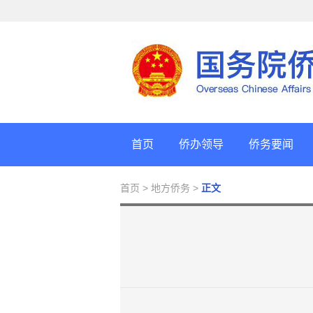
首页
侨办领导
侨务要闻
首页
> 地方侨务 >
正文