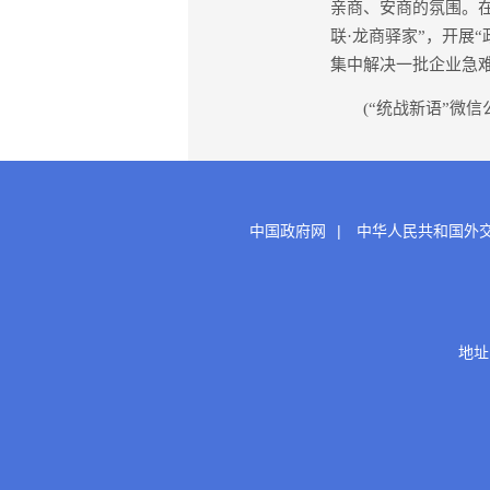
亲商、安商的氛围。
联·龙商驿家”，开展“
集中解决一批企业急难
(“统战新语”微信公
中国政府网
|
中华人民共和国外
地址