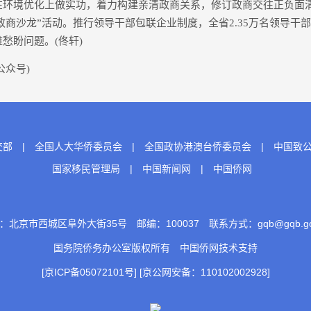
在环境优化上做实功，着力构建亲清政商关系，修订政商交往正负面清
政商沙龙”活动。推行领导干部包联企业制度，全省2.35万名领导干部
愁盼问题。(佟轩)
众号)
交部
|
全国人大华侨委员会
|
全国政协港澳台侨委员会
|
中国致
国家移民管理局
|
中国新闻网
|
中国侨网
：北京市西城区阜外大街35号 邮编：100037 联系方式：gqb@gqb.gov
国务院侨务办公室版权所有
中国侨网
技术支持
[京ICP备05072101号]
[京公网安备：110102002928]