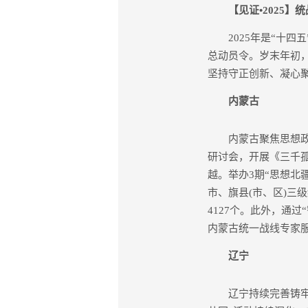
【见证•2025】
2025年是“十四
总动员令‌。岁末年初
坚持守正创新、凝心
内蒙古
内蒙古聚焦思想政治
研讨会，开展《三千孤
越。举办3期“思想北
市、旗县(市、区)三
4127个。此外，通
内蒙古统一战线专家服
辽宁
辽宁持续完善铸牢中