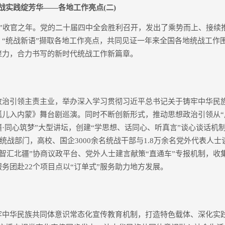
统战实践绽芳华——各地工作亮点(二)
五”收官之年。党的二十届四中全会胜利召开，发出了乘势而上、接续
，“统战新语”撷取各地工作亮点，共同见证一年来全国各地统战工作
聚力，合力书写的新时代统战工作新篇章。
引领主责主业，举办深入学习贯彻习近平总书记关于铸牢中华民
儿入内蒙》舞台剧巡演。同时不断创新形式，推动思想政治引领从“广
疆·同心筑梦”大型讲坛，创建“学思想、话同心、听真言”谈心谈话机
级统战部门，高校、国企3000余名统战干部与1.8万余名党外代表人
过“智汇北疆”协商议政平台、党外人士建言献策“直通车”专报机制，收集
务团赴22个项目点以“订单式”服务助力地方发展。
华民族共同体意识常态化宣传教育机制，打造特色载体、深化实践