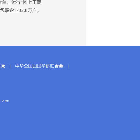
单，运行“网上工商
包联企业32.8万户，
公党
|
中华全国归国华侨联合会
|
.cn