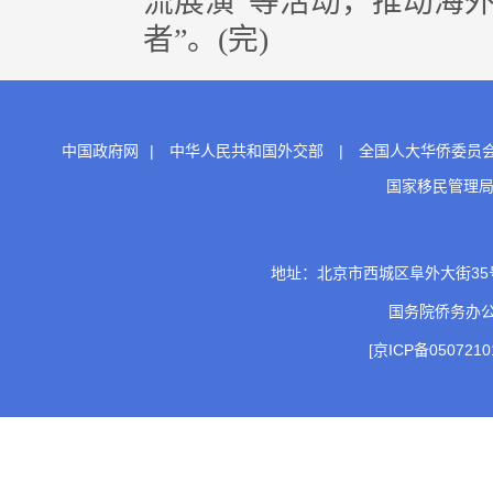
流展演”等活动，推动海外
者”。(完)
中国政府网
|
中华人民共和国外交部
|
全国人大华侨委员
国家移民管理
地址：北京市西城区阜外大街35号 邮
国务院侨务办
[京ICP备0507210