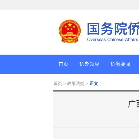
首页
侨办领导
侨务要闻
首页
> 政策法规 >
正文
广