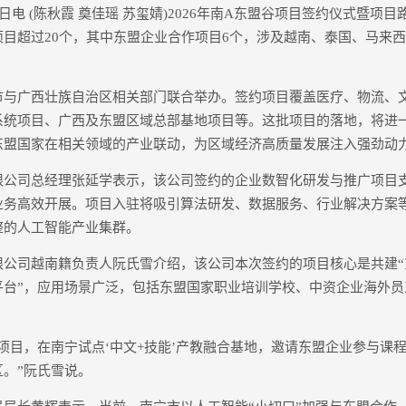
电 (陈秋霞 奠佳瑶 苏玺婧)2026年南A东盟谷项目签约仪式暨项目
目超过20个，其中东盟企业合作项目6个，涉及越南、泰国、马来
广西壮族自治区相关部门联合举办。签约项目覆盖医疗、物流、
系统项目、广西及东盟区域总部基地项目等。这批项目的落地，将进
东盟国家在相关领域的产业联动，为区域经济高质量发展注入强劲动
司总经理张延学表示，该公司签约的企业数智化研发与推广项目支
业务高效开展。项目入驻将吸引算法研发、数据服务、行业解决方案
整的人工智能产业集群。
司越南籍负责人阮氏雪介绍，该公司本次签约的项目核心是共建“
平台”，应用场景广泛，包括东盟国家职业培训学校、中资企业海外
。
目，在南宁试点‘中文+技能’产教融合基地，邀请东盟企业参与课
。”阮氏雪说。