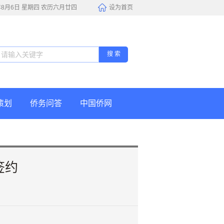
6年8月6日 星期四 农历六月廿四
设为首页
搜 索
策划
侨务问答
中国侨网
签约