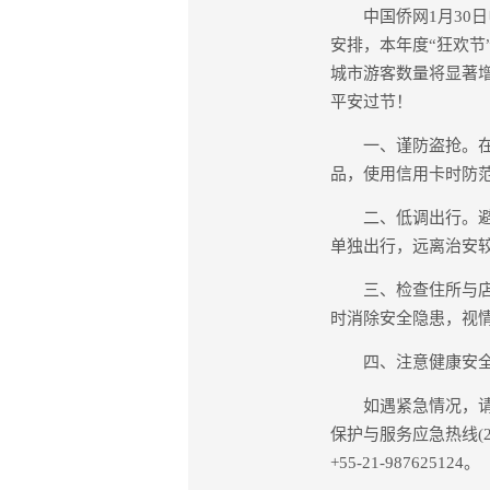
中国侨网1月30日电
安排，本年度“狂欢节
城市游客数量将显著
平安过节！
一、谨防盗抢。在桑
品，使用信用卡时防
二、低调出行。避免
单独出行，远离治安
三、检查住所与店铺
时消除安全隐患，视
四、注意健康安全。
如遇紧急情况，请务
保护与服务应急热线(24小
+55-21-987625124。