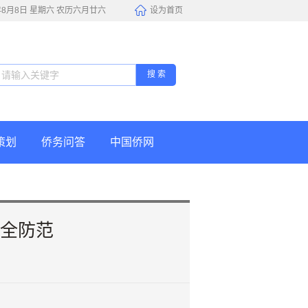
6年8月8日 星期六 农历六月廿六
设为首页
搜 索
策划
侨务问答
中国侨网
安全防范