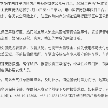
 据中国驻里约热内卢总领馆微信公众号消息，2026年巴西“狂欢节
”主要庆祝活动将于2月13日至21日举办，与中国农历新年假日重合
增多，各类安全风险上升。驻里约热内卢总领馆温馨提醒领区中国公
巴舞游行区、热门景点等人流密集区域警惕偷盗事件，妥善保管
范盗刷，警惕以退税、购票、换汇等为名的网络诈骗。
佩戴名表首饰，衣着从简。勿携带大量现金，优先使用移动支付
较差区域，不前往偏僻场所。车辆应停放在有专人看守的停车场，车
安防措施。确保监控、报警设备正常运行，经常性检查门窗、锁
情雇佣必要安保人员。
高温天气注意防暑降温，及时补水。海边游玩时量力而行，远离
必保持冷静，在确保人身安全前提下及时报警求助。如有需要，
时)：+86-10-12308、+86-10-65612308 或驻里约热内卢