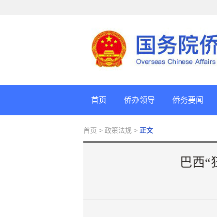
首页
侨办领导
侨务要闻
首页
> 政策法规 >
正文
巴西“