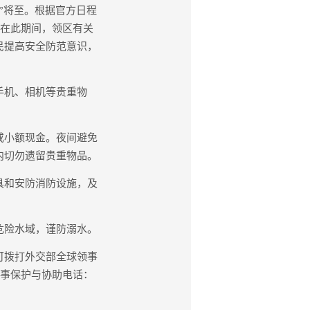
”将至。根据官方日程
。在此期间，领区有关
民提高安全防范意识，
手机、相机等贵重物
或小额现金。夜间避免
内切勿遗留贵重物品。
具和安防消防设施，及
危险水域，谨防溺水。
可拨打外交部全球领事
总领馆领事保护与协助电话：