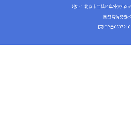
地址：北京市西城区阜外大街35号 邮
国务院侨务办
[京ICP备0507210