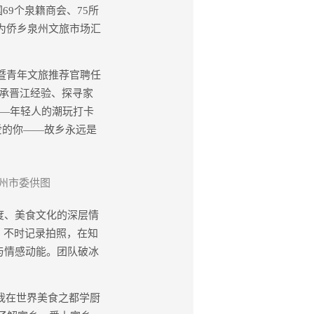
69个泉籍商会、75所
，为侨乡泉州文旅市场汇
暨青年文旅推荐官聘任
承晋江经验、探寻家
——年轻人的潮玩打卡
’爱的你——故乡永远是
州市委供图
度、美食文化的深层情
，不时记录拍照，在知
与情感动能。团队破冰
我在世界美食之都学厨