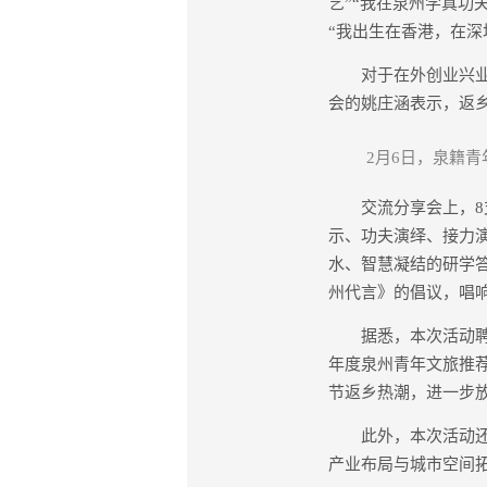
艺”“我在泉州学真功
“我出生在香港，在
对于在外创业兴业的
会的姚庄涵表示，返
2月6日，泉籍
交流分享会上，8支
示、功夫演绎、接力
水、智慧凝结的研学
州代言》的倡议，唱
据悉，本次活动聘任
年度泉州青年文旅推
节返乡热潮，进一步
此外，本次活动还组
产业布局与城市空间拓