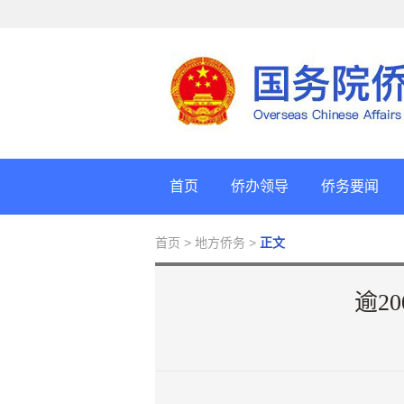
首页
侨办领导
侨务要闻
首页
> 地方侨务 >
正文
逾2