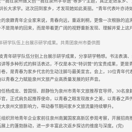
夫”“我在泉州做文创”“我在泉州学非遗”等多个主题，真正走进家乡
深圳长大求学。这次回到家乡，才发现她如此美丽。”青年代表叶亦诗
泉籍青年企业家来说，青春向远，重返刺桐，更像一次根脉的追
乡不是简单的回来，而是带着更广阔的视野重新发现、理解并爱上这
青年研学队伍上台展示研学成果。共青团泉州市委供图
青年研学队伍分别上台展示研学成果，分享研学畅想。书法表演、
演讲等多种形式的鲜活表达，不仅是本次“特训营”的宝贵成果，更是
答卷，是青春为家乡代言的生动注脚与最美宣言。会上，10位青年代
响以青春之力赋能泉州文旅产业高质量发展的好声音。
杨成龙、曾国恒、颜静怡为泉州市青年文旅推荐官导师，30名泉籍青
荐官，正式肩负起推荐使命，以青春之眼发现故乡之美，以青春之声
放大泉州文旅影响力，带动春节期间家乡文旅流量持续攀升。
织异地青年企业家前往泉州南翼国家高新区参观考察，开展招商
展上的蓬勃脉动，进一步丰富此次返乡探访的维度与深度。(完)