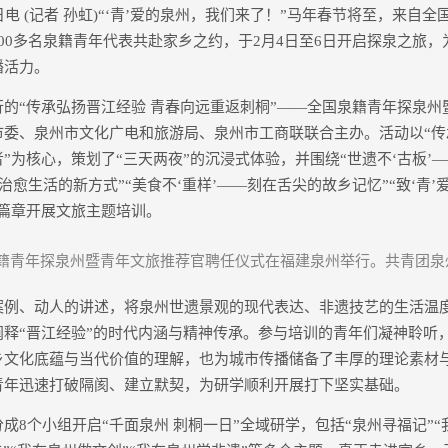
 (记者 孙虹)“‘青’爱的泉州，我们来了！”马年春节将至，来自全国
00多名泉籍青年代表共赴家乡之约，于2月4日至6日开启探泉之旅
播活力。
“传承弘扬晋江经验 青春向远重返刺桐”——全国泉籍青年探泉州
市委、泉州市文化广电和旅游局、泉州市工商联联合主办。活动以“传
”为核心，策划了“三天两夜”的沉浸式体验，并围绕“世遗不‘古板’
—治愈生活的新方式”“美食不‘重样’——刻在舌尖的故乡记忆”“致‘青
个篇章开展文旅主题培训。
泉籍青年探泉州暨青年文旅推荐官聘任仪式在福建泉州举行。共青团泉
、动人的讲述，将泉州世遗景观的现代表达、非遗技艺的生活温
阐释“晋江经验”的时代内涵与精神传承。参与培训的青年们凝神聆听
乡文化底蕴与当代价值的理解，也为城市传播储备了丰厚的理论素材
青年迅速打破隔阂、建立默契，为研学顺利开展打下坚实基础。
个小组开启“千面泉州 刺桐一日”全域研学，包括“泉州寻福记”“