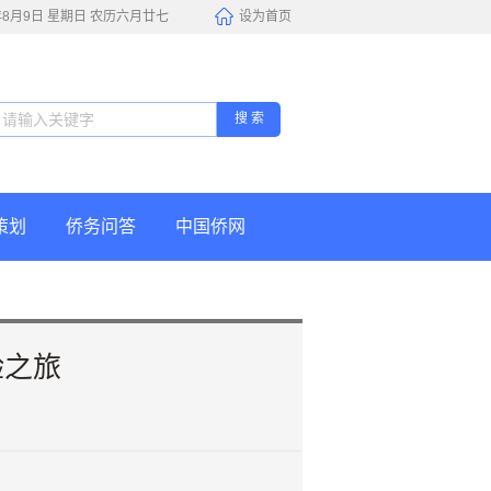
6年8月9日 星期日 农历六月廿七
设为首页
搜 索
策划
侨务问答
中国侨网
验之旅