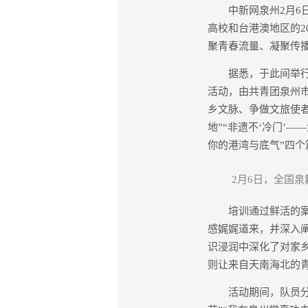
中新网泉州2月6日电
高校和台港澳地区的2
聚青春流量、凝聚传
据悉，于此间举行的
活动，由共青团泉州
乡文脉、争做文旅使者
地”“非遗不‘冷门’—
你的港湾与底气”四
2月6日，全国
培训通过鲜活的案例
感娓娓道来，并深入
识浸润中深化了对家
则让来自天南海北的
活动期间，队员分成8