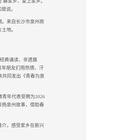
、了解家乡、爱上家乡。
如是说。
溯。来自长沙市泉州商
片土地。
经典诵读、非遗展
青年朋友们用热情、汗
表共同发出《青春为泉
年代表受聘为2026
传扬泉州故事，借助春
推介，感受家乡在新兴