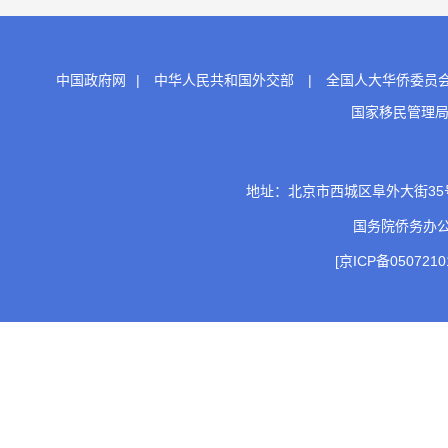
中国政府网
|
中华人民共和国外交部
|
全国人大华侨委员
国家移民管理
地址：北京市西城区阜外大街35号 邮
国务院侨务办
[京ICP备0507210