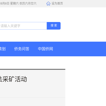
6年8月8日 星期六 农历六月廿六
设为首页
搜 索
策划
侨务问答
中国侨网
法采矿活动