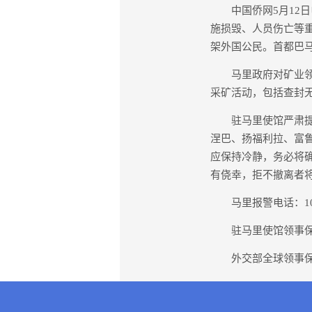
中国侨网5月12日
施损毁、人员伤亡等
架外国公民。首都巴
马里政府对矿业领域
采矿活动，包括查封
驻马里使馆严肃提醒
涅巴、扬福利拉、富
应保持冷静，务必将
有侥幸，拒不撤离者
马里报警电话：101、11
驻马里使馆领事保护电话
外交部全球领事保护与服务