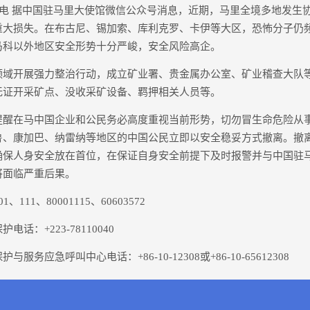
电 据中国驻马里大使馆微信公众号消息，近期，马里全境多地发生
重大损失。在布古尼、锡加索、库利克罗、卡伊等大区，恐怖分子仍
马科以外地区安全形势十分严峻，安全风险高企。
开展强力整治行动，成立矿业署、贵金属办公室、矿业稽查大队
无证开采矿点、没收采矿设备、羁押相关人员等。
在马中国企业和公民务必高度重视当前形势，切勿冒生命危险从
鲁、康加巴、纳雷纳等地区的中国公民立即以安全稳妥方式撤离。撤
确保人身安全放在首位，在保证自身安全前提下及时报警并与中国驻
将面临严重后果。
1、80001115、60603572
：+223-78110040
应急呼叫中心电话：+86-10-12308或+86-10-65612308