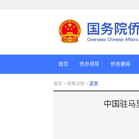
首页
侨办领导
侨务要闻
首页
> 政策法规 >
正文
中国驻马