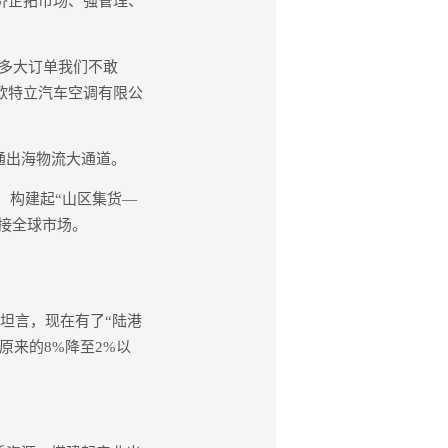
力侨企拓市场、强管理、
多大订单我们不敢
欧特立汽车空调有限公
通出海物流大通道。
，构建起“山区集货—
对接全球市场。
坦言，现在有了“陆港
原来的8%降至2%以