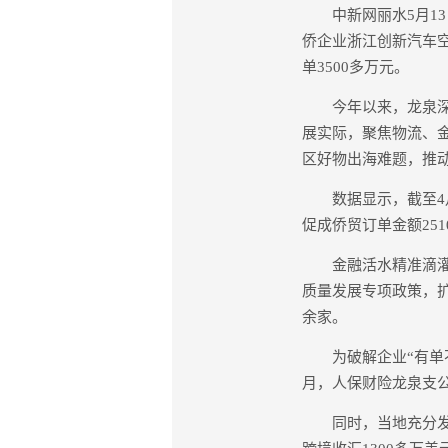
中新网丽水5月13日
侨企业浙江创新汽车
单3500多万元。
今年以来，龙泉深入
展实际，聚焦物流、
区好物出海难题，推
数据显示，截至4月
促成侨贸订单金额251
金融活水精准滴灌、
质量发展专项政策，扩
余家。
为破解企业“有单不
月，人保财险龙泉支公
同时，当地充分发挥“