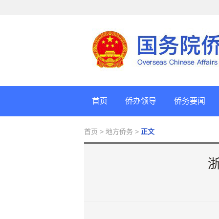
首页
侨办领导
侨务要闻
首页
> 地方侨务 >
正文