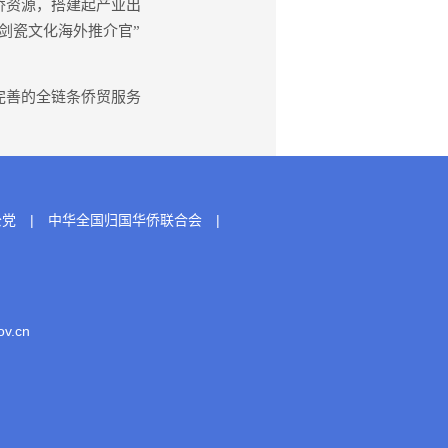
侨资源，搭建起产业出
剑瓷文化海外推介官”
完善的全链条侨贸服务
公党
|
中华全国归国华侨联合会
|
.cn