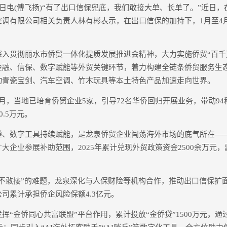
电(傅飞扬)“有了出口信保兜底，我们敢接大单、长单了。”近日，
空调有限公司相关负责人林有彬表示，在出口信保的加持下，1月至4
贯彻丽水市侨贸一体化提质发展推进会精神，大力实施侨贸“百千
金融、信保、数字赋能等外贸关键环节，着力构建全链条侨贸服务生
动青瓷宝剑、汽车空调、竹木玩具等本土特色产品加速走向世界。
，当地已培育侨贸企业5家，引导72名华侨回归开展业务，带动94
0.5万元。
数字工具持续赋能，是龙泉侨贸企业闯荡海外市场的底气所在—
大企业参展补助范围，2025年累计兑现外贸政策资金2500余万元，
敢接”的难题，龙泉深化与人保财险等机构合作，推动出口信保扩面
司累计承担侨企风险保额4.3亿元。
金侨同心共富联盟”平台作用，累计投放“金侨贷”1500万元，通过