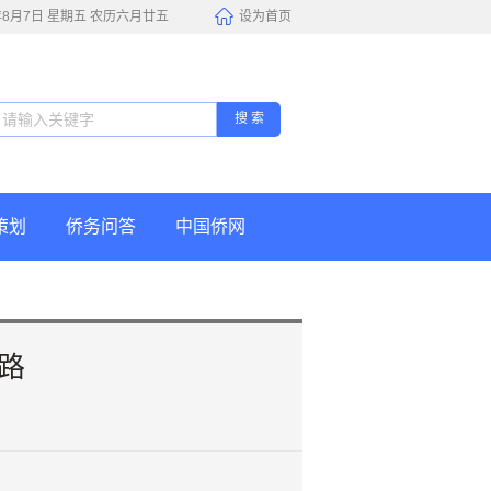
6年8月7日 星期五 农历六月廿五
设为首页
搜 索
策划
侨务问答
中国侨网
路