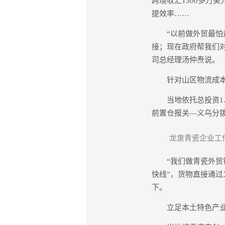
跨境收汇1300多万
提效率……
“以前做外贸最怕遇
接；现在政府帮我们对
司总经理汤仲焘说。
针对山区物流成本高
当地依托总投资1.6
前置仓报关—义乌分拨
龙泉青瓷企业工
“我们做青瓷外贸销
快线”，货物直接通过
下。
立足本土特色产业优