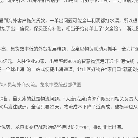
美元；同步引入“AI海外拓客助手”“AI哨兵”等数字化工具，全方位助
到海外客户拖欠货款，一单出问题可能全年利润都打水漂，所以很
接了出口信保，保费还有补贴，相当于给订单上了‘安全险’。”浙江
、集货效率低的外贸发展难题，龙泉以物贸联动为抓手，全力打
亿元、入驻企业20家、出租率超90%的智慧物流港开通“陆港快线”
—全球出海”的一站式便捷出海通道，让山区好物在“家门口”就能
作人员与外商交流。龙泉市委统战部供图
售，最头疼的就是物流问题。”大唐(龙泉)青瓷有限公司相关负责人
义乌发往欧洲，全程只要22天，物流成本下降了近两成，破损率也从
势，龙泉市委统战部始终坚持以侨为“桥”，推动非遗出海。