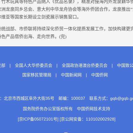
木玩具等特色产品纳入《优品名录》，精准对接海内外龙泉籍华
欧洲龙泉同乡总会、意大利中华龙舟协会等海外侨团合作，龙泉推出“
尔维亚等国家长期设立剑瓷展示销售窗口。
战部、市侨联将持续深化侨贸一体化提质发展工作，加快构建更
色产品借侨出海、走向世界。(完)
交部
|
全国人大华侨委员会
|
全国政协港澳台侨委员会
|
中国致
国家移民管理局
|
中国新闻网
|
中国侨网
：北京市西城区阜外大街35号 邮编：100037 联系方式：gqb@gqb.gov
国务院侨务办公室版权所有
中国侨网
技术支持
[京ICP备05072101号]
[京公网安备：110102002928]