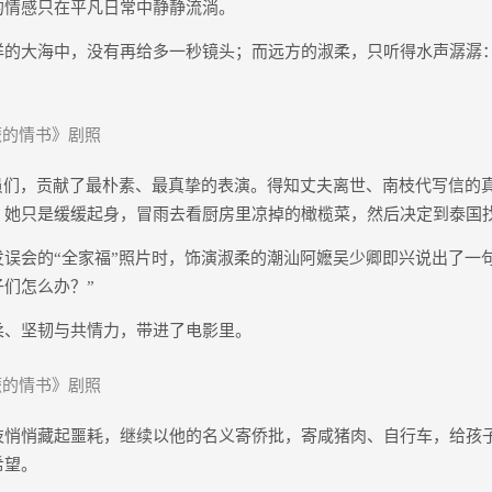
的情感只在平凡日常中静静流淌。
大海中，没有再给多一秒镜头；而远方的淑柔，只听得水声潺潺
的情书》剧照
们，贡献了最朴素、最真挚的表演。得知丈夫离世、南枝代写信的真
，她只是缓缓起身，冒雨去看厨房里凉掉的橄榄菜，然后决定到泰国
会的“全家福”照片时，饰演淑柔的潮汕阿嬷吴少卿即兴说出了一句
们怎么办？”
、坚韧与共情力，带进了电影里。
的情书》剧照
悄藏起噩耗，继续以他的名义寄侨批，寄咸猪肉、自行车，给孩
希望。