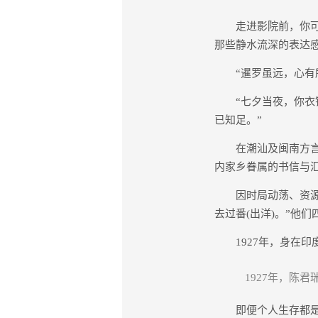
走进影院前，你可能
那些静水流深的表达
“暹罗虽远，心有所
“七夕当夜，你衣锦
已知足。”
在潮汕及闽南方言里
内家乡眷属的书信与
因时局动荡、资源短
去过番(出洋)。”他
1927年，身在印
1927年，陈
即便个人生存都是问