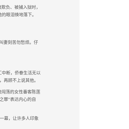
被欺负、被捕入狱时，
他的眼泪倏地落下。
叫妻刻苦勿愁烦。仔
汇中断，侨眷生活无以
”，再顾不上说其他。
坡闯荡的女性番客陈莲
之罪”表达内心的自
一幕，让许多人印象