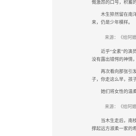
慨激昂的口号，积蓄
木生猝然留在南洋的
来，仍是少年模样。
来源：《给阿嬷
近乎“全素”的演员
没有露出错愕的神情
再次看向那张引发误
子，你走这么早，孩子
她们将女性的温柔
来源：《给阿嬷
当木生走后，南枝悄
撑起远方淑柔一家的