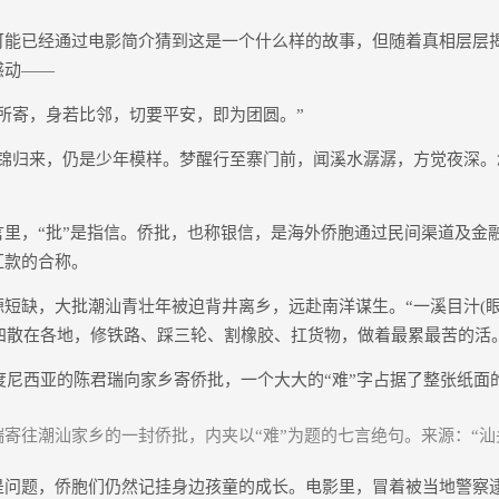
已经通过电影简介猜到这是一个什么样的故事，但随着真相层层
感动——
寄，身若比邻，切要平安，即为团圆。”
归来，仍是少年模样。梦醒行至寨门前，闻溪水潺潺，方觉夜深。
，“批”是指信。侨批，也称银信，是海外侨胞通过民间渠道及金
汇款的合称。
缺，大批潮汕青壮年被迫背井离乡，远赴南洋谋生。“一溪目汁(眼
们四散在各地，修铁路、踩三轮、割橡胶、扛货物，做着最累最苦的活
度尼西亚的陈君瑞向家乡寄侨批，一个大大的“难”字占据了整张纸面
君瑞寄往潮汕家乡的一封侨批，内夹以“难”为题的七言绝句。来源：“汕
题，侨胞们仍然记挂身边孩童的成长。电影里，冒着被当地警察