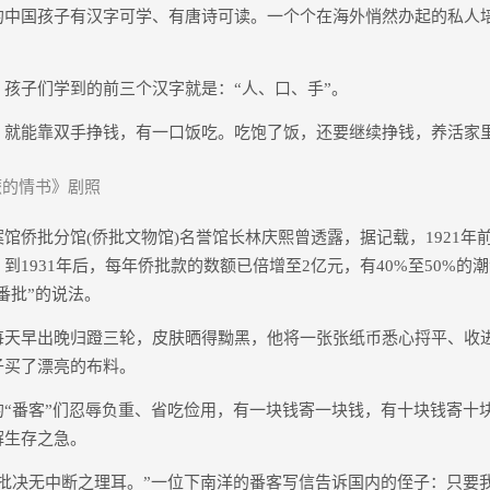
的中国孩子有汉字可学、有唐诗可读。一个个在海外悄然办起的私人
子们学到的前三个汉字就是：“人、口、手”。
能靠双手挣钱，有一口饭吃。吃饱了饭，还要继续挣钱，养活家
的情书》剧照
侨批分馆(侨批文物馆)名誉馆长林庆熙曾透露，据记载，1921年
到1931年后，每年侨批款的数额已倍增至2亿元，有40%至50%的
番批”的说法。
早出晚归蹬三轮，皮肤晒得黝黑，他将一张张纸币悉心捋平、收
子买了漂亮的布料。
番客”们忍辱负重、省吃俭用，有一块钱寄一块钱，有十块钱寄十
解生存之急。
决无中断之理耳。”一位下南洋的番客写信告诉国内的侄子：只要