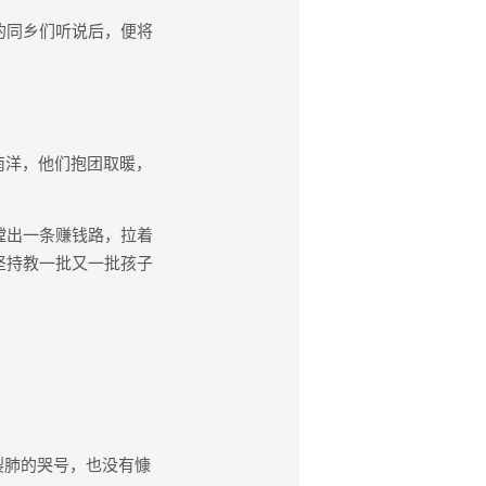
的同乡们听说后，便将
南洋，他们抱团取暖，
蹚出一条赚钱路，拉着
坚持教一批又一批孩子
裂肺的哭号，也没有慷