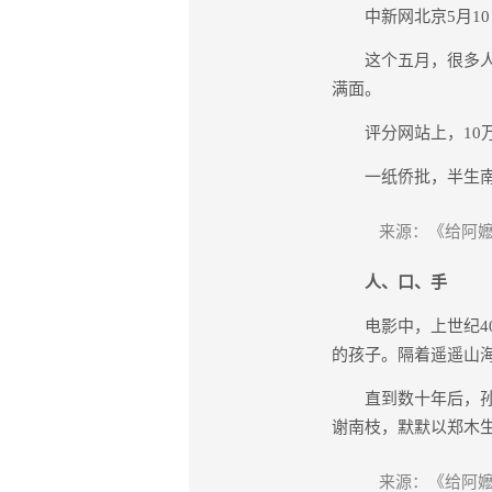
中新网北京5月10日
这个五月，很多人没
满面。
评分网站上，10万
一纸侨批，半生南洋
来源：《给阿嬷
人、口、手
电影中，上世纪40
的孩子。隔着遥遥山
直到数十年后，孙子
谢南枝，默默以郑木生
来源：《给阿嬷