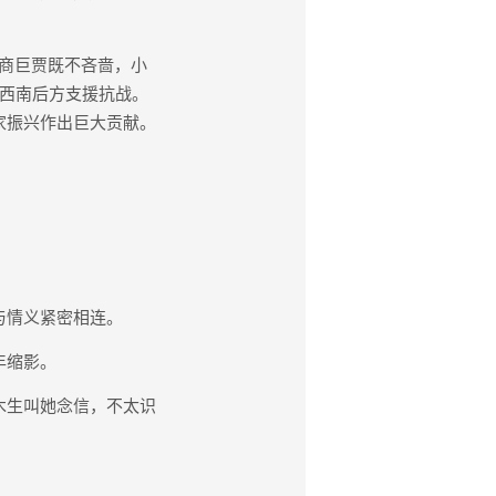
商巨贾既不吝啬，小
和西南后方支援抗战。
家振兴作出巨大贡献。
与情义紧密相连。
年缩影。
木生叫她念信，不太识