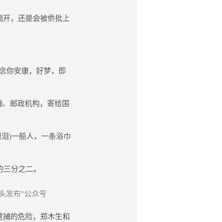
揭开，还是会被侨批上
念你安康，好梦，即
融、邮政机构，寄给国
泪)一船人，一条浴巾
。
的三分之二。
头发布”公众号
逮捕的危险，郑木生和