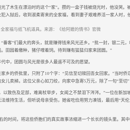
了木生在漂泊时的这个“家”。攒的一盒子钱被烧光时，他没哭。
火犯入狱后，收到淑柔寄来的全家福，看到妻子艰难养活一家人时，
全家福与纸飞机道具。来源：《给阿嬷的情书》官微
番客”们最大的奔头，就是赚得钱来风光还乡。“批一封，银二元，
钱。田园着缴种，猪仔哩着饲。待到赚有猛猛归家来团圆。”
中，团圆与风光是很多人最遥不可及的愿望。
乡的侨批里，只附了10个字：“见信至切赎回吾女回家。”当时侨
女儿卖掉。这位父亲心如刀绞，向家中急寄5万元，除了一句“至切
以致伤及足部，难离杖举步，女闻之不禁泪下涔涔。”一位在新加
无法维持生活，但听说母亲受伤，她省吃俭用努力凑钱，最后用“天伦
的时间，将这些侨胞们的真实故事浓缩进一个长长的镜头里。其中