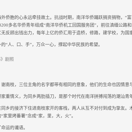
侨胞的心永远牵挂故土。抗战时期，南洋华侨踊跃捐资捐物，“富
3200多名华侨青年组成“南洋华侨机工回国服务团”，前往滇缅公路
义无反顾出钱出力，每年上亿的侨汇用于造桥，修路，建学校，为国
“人、口、手”，万众一心，撑起中华民族的希望。
》剧照
南枝，三位主角的名字都带有相同的意象，他们的生命也因情意
重情义，为同乡两肋插刀，是那个时代在南洋拼搏闯荡的潮汕青
乡的接济下住进南枝家开的客栈，两人从互不对付到成为挚友。
“家里烤番薯”念成“家，里，大，火”。
命运的谶语。