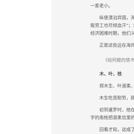
一家老小。
纵使漂泊异国，海外
贩劳工也尽倾血汗”；
经济困难时期，他们
正是这些远在海外的
《给阿嬷的情书
木、叶、枝
郑木生、叶淑柔、谢
木生吃苦耐劳，顾家
初到暹罗时，他在同
字的南枝把淑柔信里的
回看才知，这成了