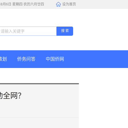
6年8月6日 星期四 农历六月廿四
设为首页
搜 索
策划
侨务问答
中国侨网
动全网？