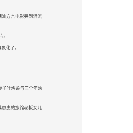
潮汕方言电影哭到泪流
片。
具象化了。
妻子叶淑柔与三个年幼
其恩惠的旅馆老板女儿