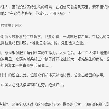
人，因为没钱寄给生病的母亲，在银信局着急到落泪，素不相识
他：“有这些老乡在，你放心，不用担心。”
的情书》剧照
潮汕人最朴素的生存哲学。只要活着，一切就还有希望。在遥远的
撑彼此站稳脚跟，“唯化思念做拼搏，凭勤俭来立业。”
总是很佩服主角们旺盛的生命力。大火之后，木生在大海上迅速
的岁月里，瘦弱的淑柔将三个孩子好好拉扯长大；艰难谋生的南枝，
还能给淑柔一家寄去生活保障……
》的留白之处，但观众们却能天然地接受、想象出后面的故事。
国人总能凭借坚韧和勤劳，绝处逢生。
克制”，是许多观众对《给阿嬷的情书》最多的形容。电影没有撕心