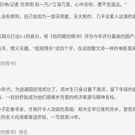
电(记者 任思雨 赵一凡)“江海万里，心中念你，便不觉遥远。”
有想到，自己会因为一部无明星、无大制作、几乎全素人出演的
观众打出9.1的高分，将《给阿嬷的情书》评为今年评分最高的国产
，情义无疆。“纸短情长”这四个字，在这部散文诗一样的电影里
的情书》
年代，为逃避国民党抓壮丁，郑木生只身过番下南洋，留下年轻的
海，一封封侨批成为他们艰难岁月里的经济来源与精神支柱。
赴泰寻亲，才揭开令人动容的真相：郑木生早已客死异乡，曾受
的名义向淑柔寄送侨批，一写就是18年。
的情书》预告