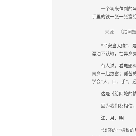
一个初来乍到的年轻
手里的钱一张一张塞给
来源：《给阿嬷
“平安当大赚”，是
漂泊不认输，在异乡支
有人说，看电影时，
同乡一起致富；孤苦
学会“人、口、手”，
这是《给阿嬷的情书
因为我们都相信，中
江、月、明
“淡淡的”“极致的