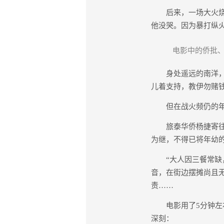
后来，一场大火烧光
他没哭。因为暴打纵
电影中的侨批、
身处遥远的南洋，“
儿着支持，教伊勿赌
但在战火频仍的年代
旅泰华侨杨捷寄往家
为继，不得已将年幼的
“大人因三餐常缺，
音，在街边摆摊尚且
责……
电影用了5分钟左右
深刻：