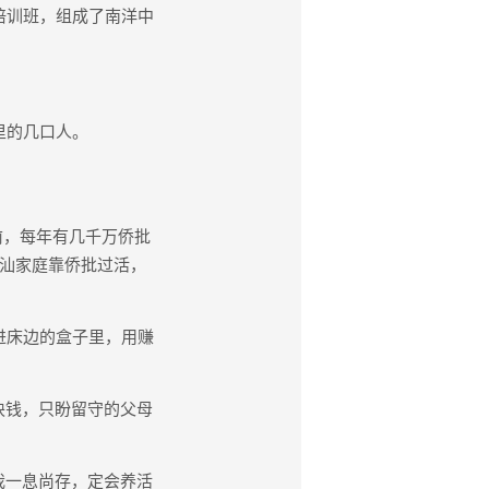
培训班，组成了南洋中
里的几口人。
前，每年有几千万侨批
潮汕家庭靠侨批过活，
进床边的盒子里，用赚
块钱，只盼留守的父母
我一息尚存，定会养活