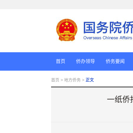
首页
侨办领导
侨务要闻
首页
> 地方侨务 >
正文
一纸侨