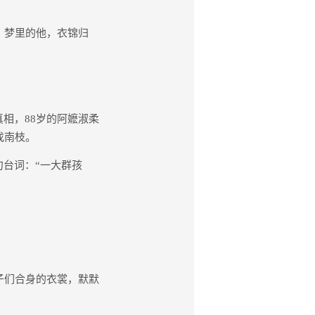
：梦里的他，衣锦归
相，88岁的阿嬷淑柔
找南枝。
台词：“一大群孩
子们合身的衣裳，默默