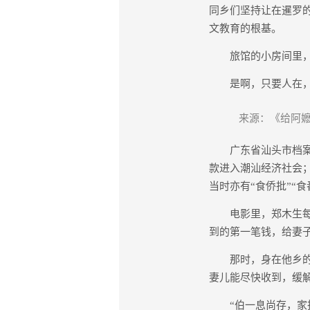
同乡们坚持让在暹罗
文教育的根基。
旅馆的小房间里，孩
是啊，只要人在，就
来源：《给阿嬷
广东省汕头市档案馆
款进入潮汕经济社会；
当时亦有“食侨批”“食
电影里，郑木生每天
到的第一笔钱，给妻
那时，身在他乡的“
妻儿能尽快收到，缓
“伯一息尚存，家批