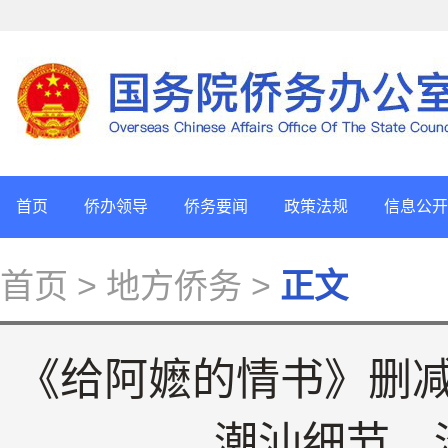
首页
侨办领导
侨务要闻
政策法规
信息公开
首页
> 地方侨务 >
正文
《给阿嬷的情书》删减
潮汕细节，