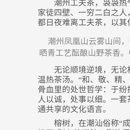
潮州工夫茶，袅袅热气
家徒四壁、一穷二白之人
都日夜难离工夫茶，以其
潮州凤凰山云雾山间，
晒青工艺酝酿山野茶香。
无论顺境逆境，无论相
温热茶汤。“和、敬、精
骨血里的处世哲学：于纷
人以诚，处事以细。一套
通共享的文化语言。
榕树，在潮汕俗称“成树