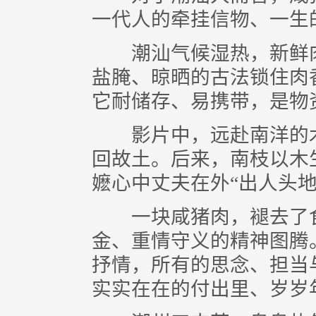
一代人的牵挂信物、一生
潮汕气候湿热，新鲜肉
盐腌、晾晒的古法锁住肉
它耐储存、易携带，是物
影片中，远赴南洋的木
回故土。后来，南枝以木
嬷心中丈夫在外“出人头地
一块咸猪肉，褪去了食
金、重情守义的精神图腾
抒情，所有的思念、担当
实实在在的付出里、岁岁