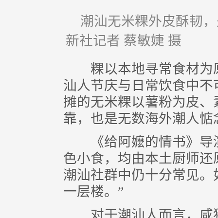
潮汕无米粿外皮酥韧，
新社记者 蔡敏婕 摄
粿以本地寻常食材为原
汕人节庆与日常饮食中不
摊的无米粿以薯粉为皮、
靠，也是无数海外潮人惦
《给阿嬷的情书》导演
色小食，均由本土厨师还
潮汕社群中仍十分常见。
一层楼。”
对于潮汕人而言，咸猪