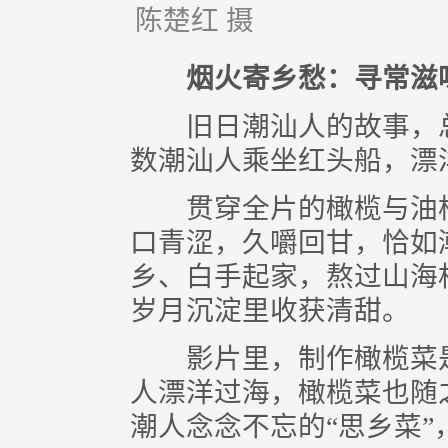
陈楚红 摄
烟火寄乡愁：寻常滋
旧日潮汕人的故事，总
数潮汕人乘坐红头船，漂
贯穿全片的橄榄与油柑
口青涩，久嚼回甘，恰如
乡、白手起家，熬过山海
岁月沉淀里收获清甜。
影片里，制作橄榄菜是
人漂洋过海，橄榄菜也随
潮人念念不忘的“思乡菜