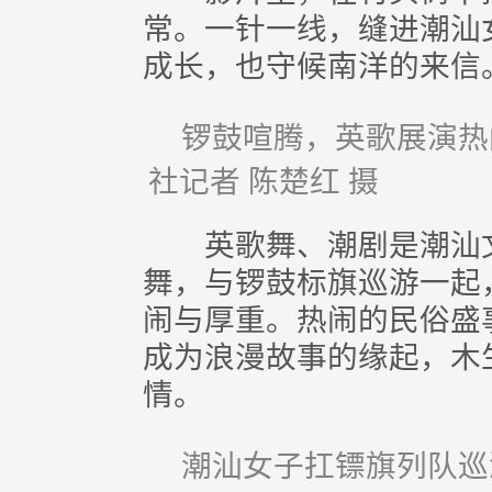
常。一针一线，缝进潮汕
成长，也守候南洋的来信
锣鼓喧腾，英歌展演热
社记者 陈楚红 摄
英歌舞、潮剧是潮汕文
舞，与锣鼓标旗巡游一起
闹与厚重。热闹的民俗盛
成为浪漫故事的缘起，木
情。
潮汕女子扛镖旗列队巡