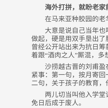
海外打拼，就盼老家
在马来亚种胶园的老华
大意是说自己当年也吃
做起，硬是用双手垦出了
曾经公开站出来为抗日筹
着跟“酒肉之人”厮混，
沙捞越古晋的刘甫盈在1
紧事：第一句，按月寄回
二句，关于孩子的教育，
两儿切当叫他入学堂读
免日后成于废人。