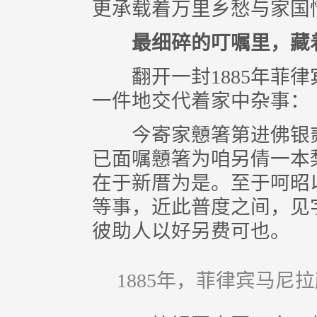
更承载着万里乡愁与家国
最细碎的叮嘱里，藏
翻开一封1885年菲律
一件地交代着家中杂事：
今寄家戅箸第进佛银贰
已面嘱戅箸为咱另倩一本
在于新厝为是。至于呵昭
等事，近此普度之间，见
彼助人以好另费可也。
1885年，菲律宾马