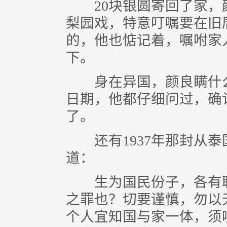
20块银圆寄回了家，
梨园戏，特意叮嘱要在旧
的，他也惦记着，嘱咐家
下。
身在异国，颜良瞒什么
日期，他都仔细问过，确认
了。
还有1937年那封从泰
道：
生为国民份子，各有职
之罪也？切要谨慎，勿以
个人宜知国与家一体，须