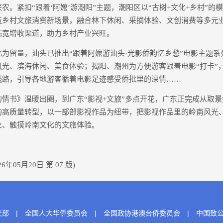
紧扣“跟着‘阿嬷’游潮阳”主题，潮阳区以“古树+文化+乡村”的
造乡村文旅消费新场景，融合林下休闲、采摘体验、文创消费等多元
拓宽增收渠道，助力乡村产业兴旺。
留量，汕头已推出“跟着阿嬷游汕头·光影侨韵忆乡愁”电影主题系
风光、滨海休闲、美食体验；揭阳、潮州为方便游客跟着电影“打卡”
线路，引导各地游客循着电影足迹感受侨批里的深情……
书》温暖出圈，到广东“影视+文旅”多点开花，广东正完成从取景
的高质量转型，以一部部影视作品为纽带，把影视作品里的岭南风光
火、触摸岭南文化的文旅体验。
05月20日 第 07 版)
交部
|
全国人大华侨委员会
|
全国政协港澳台侨委员会
|
中国致