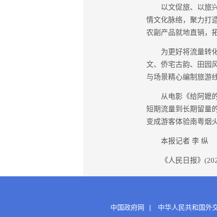
以文促旅、以旅兴农。
情文化脉络，聚力打
农副产品就地直销，
为更好将流量转化为
文、侨宅古韵、田园
与场景精心编制旅游
从电影《给阿嬷的情
短期流量到长期留量
变成游客体验南粤烟
本报记者 李 纵
《人民日报》(2026年
中国政府网
|
中华人民共和国外