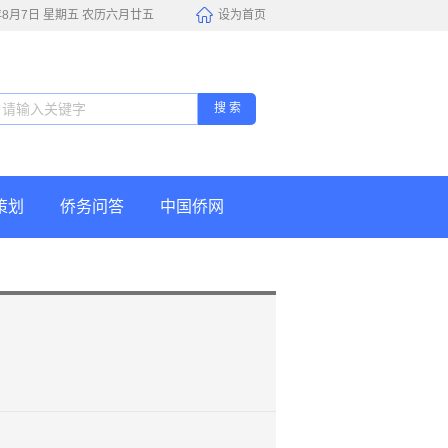
6年8月7日 星期五 农历六月廿五
设为首页
搜 索
策划
侨务问答
中国侨网