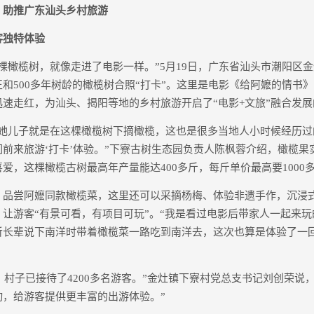
》助推广东汕头乡村旅游
客独特体验
橄榄树，就像走进了电影一样。”5月19日，广东省汕头市潮阳区
和500多年树龄的橄榄树合照“打卡”。这里是电影《给阿嬷的情书
速走红，为汕头、揭阳等地的乡村旅游开启了“电影+文旅”融合发
儿子就是在这棵橄榄树下摘橄榄，这也是很多当地人小时候经历过
前来旅游‘打卡’体验。”下寮古树生态园负责人陈枫蓉介绍，橄榄果
爱，这棵橄榄古树最高年产量能达400多斤，每斤单价最高要1000
尝阿嬷同款橄榄菜，这里还可以采摘杨梅、体验非遗手作，沉浸
让游客“有景可看，有项目可玩”。“我是看过电影后带家人一起来
听长辈说下南洋时带着橄榄菜一路吃到南洋去，这次也算是体验了一回
村子已接待了4200多名游客。”金灶镇下寮村党总支书记刘创荣说
动，给游客提供更丰富的出游体验。”