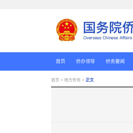
首页
侨办领导
侨务要闻
首页
> 地方侨务 >
正文