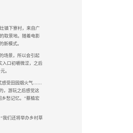
金灶镇下寮村，来自广
》的取景地。随着电影
展的新模式。
的场景，所以会引起
实入口初嚼微涩，之后
多元。
式感受田园烟火气……
玩的，游玩之后感觉这
乡愁记忆。”蔡植宏
，“我们还将举办乡村草