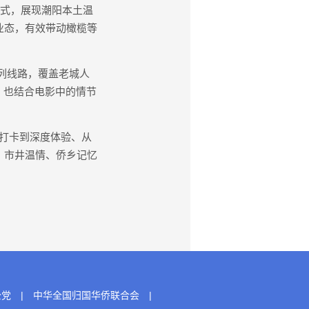
模式，展现潮阳本土温
业态，有效带动橄榄等
列线路，覆盖老城人
，也结合电影中的情节
打卡到深度体验、从
、市井温情、侨乡记忆
公党
|
中华全国归国华侨联合会
|