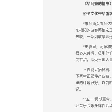
《给阿嬷的情书
侨乡文化带给游
“来到汕头看到这棵
东揭阳的游客蔡植宏正
热映，一系列取景地迅
“电影里，阿嬷和她
很多人共情，吸引他们
变甘甜，深受当地人喜
不仅能采摘橄榄、品
下寮村正延伸产业链，
里的环境很好，以前
说。
“‘五一’假期至今，
坪音乐会等多样性活