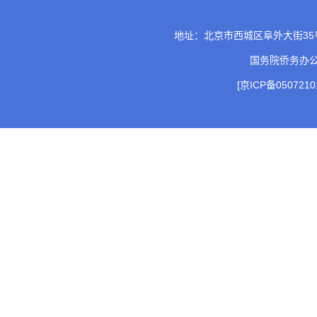
地址：北京市西城区阜外大街35号 邮
国务院侨务办
[京ICP备0507210