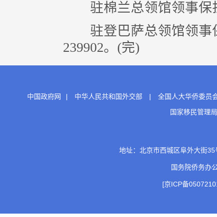
驻棉兰总领馆领事保护与协助
驻登巴萨总领馆领事保护与
239902。(完)
中国政府网
|
中华人民共和国外交部
|
全国人大华侨委员
国家移民管理
地址：北京市西城区阜外大街35号 邮
国务院侨务办
[京ICP备0507210