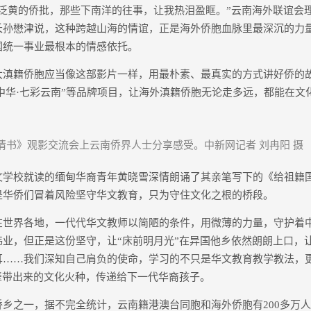
黄的侨批，那些下南洋的往事，让我热泪盈眶。”云南海外联谊会
长孙懋津说，这种跨越山海的情谊，正是海外侨胞血脉里最深沉的力
国统一事业最根本的情感依托。
籍侨胞应当像这部影片一样，用最朴素、最真实的方式讲好侨的故
情中华·七彩云南”等品牌项目，让海外滇籍侨胞无论走多远，都能在
情书》观影交流会上云南侨界人士分享感受。中新网记者 刘冉阳 摄
校就读的缅甸华裔青年黄晓雪深情朗诵了其亲笔写下的《给祖籍
是华侨们冒着风险坚守华文教育，只为守住文化之根的桥段。
界各地，一代代华文教师以简陋的条件，用微薄的力量，守护着
业，但正是这份坚守，让“床前明月光”在异国他乡依然朗朗上口，让
耳……我们深知自己肩负的使命，学习的不只是华文教育教学教法，
辈带出来的文化火种，传递给下一代华裔孩子。
之一，据不完全统计，云南籍港澳台同胞和海外侨胞有200多万人