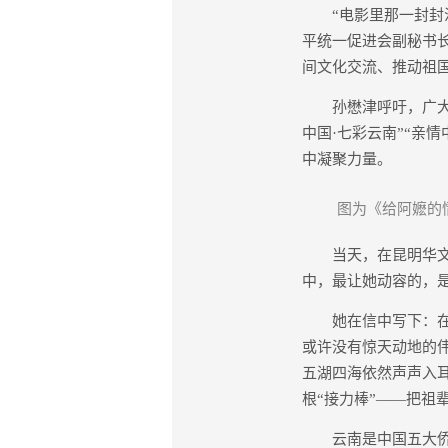
“电影里那一封封泛
平统一促进会副秘书
间文化交流、推动祖
孙懋津呼吁，广大滇
中国·七彩云南”“亲
中凝聚力量。
图为《给阿嬷的
当天，在昆明华文学
中，最让她动容的，
她在信中写下：在世
或许没有惊天动地的伟
五湖四海依然声声入
根“接力棒”——把祖
云南是中国五大侨乡