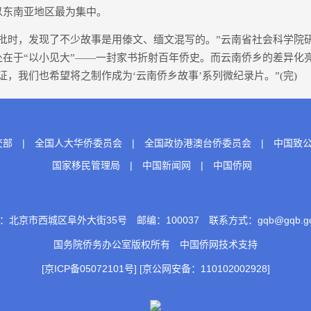
以东南亚地区最为集中。
时，发现了不少故事是用傣文、缅文混写的。”云南省社会科学院
处在于“以小见大”——一封家书折射百年侨史。而云南侨乡的差异化
证，我们也希望将之制作成为‘云南侨乡故事’系列微纪录片。”(完)
交部
|
全国人大华侨委员会
|
全国政协港澳台侨委员会
|
中国致
国家移民管理局
|
中国新闻网
|
中国侨网
：北京市西城区阜外大街35号 邮编：100037 联系方式：gqb@gqb.gov
国务院侨务办公室版权所有
中国侨网
技术支持
[京ICP备05072101号]
[京公网安备：110102002928]