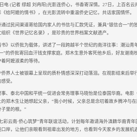
电 (记者 缪超 刘冉阳)光影连侨心，书香寄深情。27日，上百名
影《给阿嬷的情书》，在光影流转中重温侨史记忆，共话家国情怀。
过民间渠道寄给国内家人的书信与汇款凭证，兼具“银信合一”的独特
文组织《世界记忆名录》，是珍贵的世界档案文献遗产。
》以侨批为载体，讲述了一段跨越半个世纪的南洋往事：潮汕青
合一”的侨批寄回血汗钱支撑家庭。郑木生意外客死他乡后，好友谢南
护着阿嬷淑柔的等待。
界人士被银幕上呈现的质朴情感深深打动落泪。在观影结束后举
的感受。
、泰北中国和平统一促进会常务理事马晓怡是位泰国华裔。电影
上的郑木生让她想起父亲，“我小时候，父亲总是念叨着故乡腾冲与在
子里的根。”
彩云南·侨心筑梦”青年联谊活动，计划每年邀请海外滇籍华裔青年回
境口岸，让他们亲眼看到祖辈出发的地方，也看到今天家乡的发展机