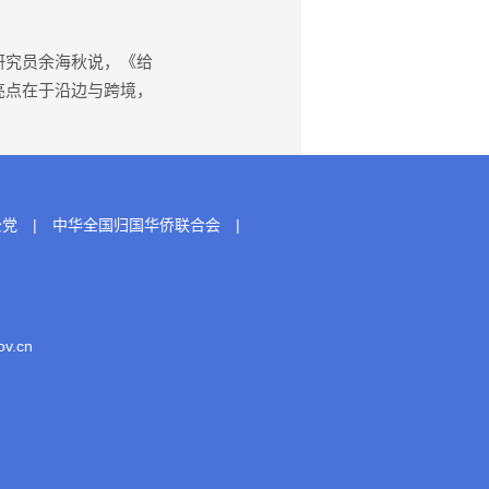
研究员余海秋说，《给
亮点在于沿边与跨境，
公党
|
中华全国归国华侨联合会
|
.cn