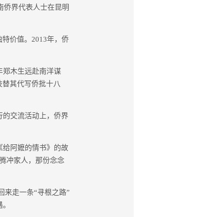
云南侨界代表人士在昆明
价值。2013年，侨
年郑木生远赴南洋谋
枝替其代写侨批十八
行的交流活动上，侨界
《给阿嬷的情书》的故
腾冲家人，那份念念
来走一条“寻根之路”
遇。