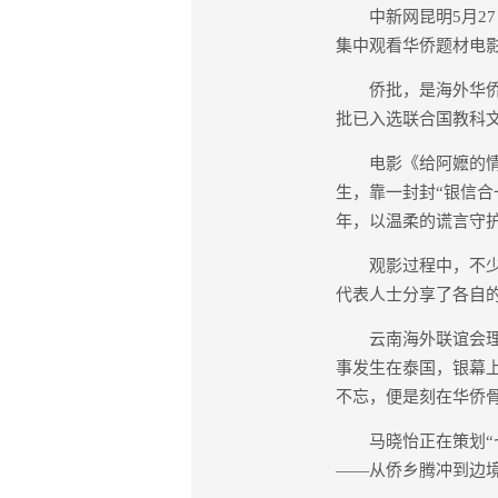
中新网昆明5月27日
集中观看华侨题材电
侨批，是海外华侨通
批已入选联合国教科
电影《给阿嬷的情书
生，靠一封封“银信
年，以温柔的谎言守
观影过程中，不少侨
代表人士分享了各自
云南海外联谊会理事
事发生在泰国，银幕
不忘，便是刻在华侨骨
马晓怡正在策划“七
——从侨乡腾冲到边