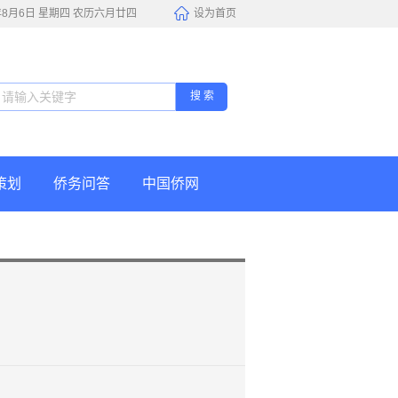
6年8月6日 星期四 农历六月廿四
设为首页
搜 索
策划
侨务问答
中国侨网
》