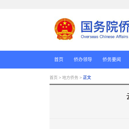
首页
侨办领导
侨务要闻
首页
> 地方侨务 >
正文