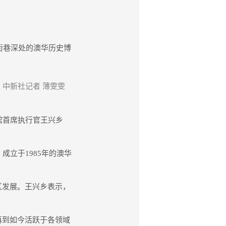
街巷深处的澳华历史博
中新社记者 薄雯雯
馆首席执行官王兴乡
立于1985年的澳华
社区发展。王兴乡表示，
再到如今活跃于各领域