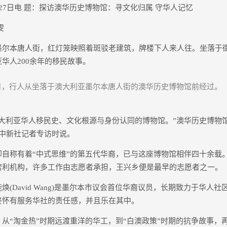
7日电 题：探访澳华历史博物馆：寻文化归属 守华人记忆
雯
本唐人街，红灯笼映照着斑驳老建筑，牌楼下人来人往。坐落于
华人200余年的移民故事。
2日，行人从坐落于澳大利亚墨尔本唐人街的澳华历史博物馆前经过。 
利亚华人移民史、文化根源与身份认同的博物馆。”澳华历史博物
日接受中新社记者专访时说。
称有着“中式思维”的第五代华裔，已与这座博物馆相伴四十余载。成
营利机构，许多工作由志愿者承担，王兴乡便是最早的志愿者之一。
David Wang)是墨尔本市议会首位华裔议员，长期致力于华人
终怀有服务华社的责任感，并且乐在其中。
“淘金热”时期远渡重洋的华工，到“白澳政策”时期的抗争故事，