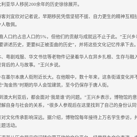
利亚华人移民200余年的历史徐徐展开。
刘宜欣对记者说，早期移民凭借坚韧不拔、自力更生的精神互相
令人敬佩。
人口约占总人口的5%，但他们的贡献与成就远不止于此。”王兴乡
仅要讲述历史，更要纠正被歪曲的历史”，并将这些文化记忆传承下去
粤剧戏服、华文书信等老物件记录着华人在异乡扎根、生存与融入
是背后的人与故事。”王兴乡说。
墨尔本唐人街附近长大。在他眼中，数十年来，这条街道变化并
纪“淘金热”时期的华人会馆建筑，至今仍保存于唐人街。
澳大利亚后，都会面对‘我是谁’的问题。”王兴乡表示，博物馆的
理解自身与社会的关系，“很多人参观后在这里找到了自己的身份认同
文化传承影响深远。据介绍，博物馆每年接待上万名学生参访，
主题活动。