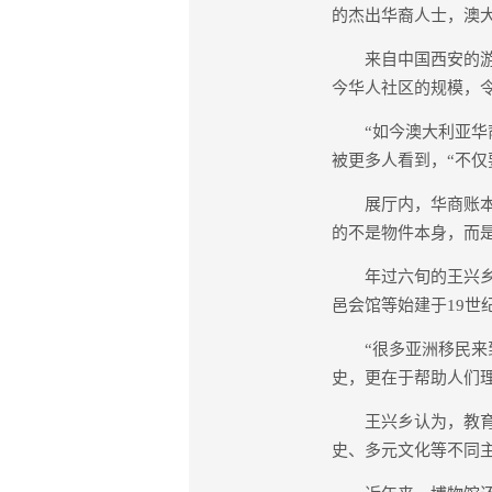
的杰出华裔人士，澳大
来自中国西安的游客
今华人社区的规模，
“如今澳大利亚华裔
被更多人看到，“不
展厅内，华商账本、
的不是物件本身，而
年过六旬的王兴乡在
邑会馆等始建于19世
“很多亚洲移民来到
史，更在于帮助人们
王兴乡认为，教育对
史、多元文化等不同