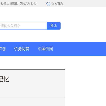
6年8月9日 星期日 农历六月廿七
设为首页
搜 索
策划
侨务问答
中国侨网
记忆