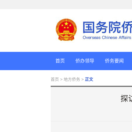
首页
侨办领导
侨务要闻
首页
> 地方侨务 >
正文
探