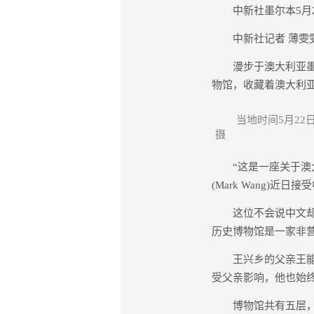
中新社墨尔本5月2
中新社记者 薄雯
漫步于澳大利亚墨尔
物馆，收藏着澳大利亚
当地时间5月2
摄
“这是一座关于澳大
(Mark Wang)近
这位不会说中文却自
历史博物馆是一家非
王兴乡的父亲王能焕(
受父亲影响，他也始
博物馆共有五层，从