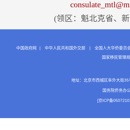
consulate_mtl@mfa
(领区：魁北克省、新
中国政府网
|
中华人民共和国外交部
|
全国人大华侨委员
国家移民管理
地址：北京市西城区阜外大街35号 邮
国务院侨务办
[京ICP备0507210