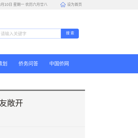
年8月10日 星期一 农历六月廿八
设为首页
搜 索
策划
侨务问答
中国侨网
友敞开