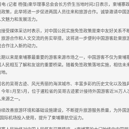
 (记者 杨强)柬华理事总会会长方侨生当地时间2日表示，柬埔寨政
境政策，此举将进一步促进两国人员往来和旅游合作。诚挚邀请中国
人文魅力和发展活力。
受媒体采访时表示，对中国公民实施免签政策是柬中友好关系不
、旅游合作和人文交流的务实举措，这将进一步便利中国游客赴柬旅
流合作注入新的动力。
以来是柬埔寨最重要的游客来源市场之一，中国游客不仅为柬埔
国人民相互了解和友谊的重要桥梁。随着免签政策落地实施，相信未
的地。
的吴哥古迹、风光秀丽的海滨城市、丰富多彩的历史文化以及独
今年1月至5月，位于暹粒省的吴哥古迹累计接待外国游客近36万人
入来源之一。
改善旅游环境和基础设施建设，不断提升旅游服务质量，为外国
德崇国际机场投入使用，提升了柬埔寨航空运力。