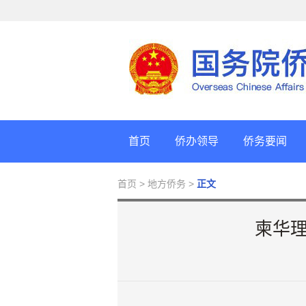
首页
侨办领导
侨务要闻
首页
> 地方侨务 >
正文
柬华